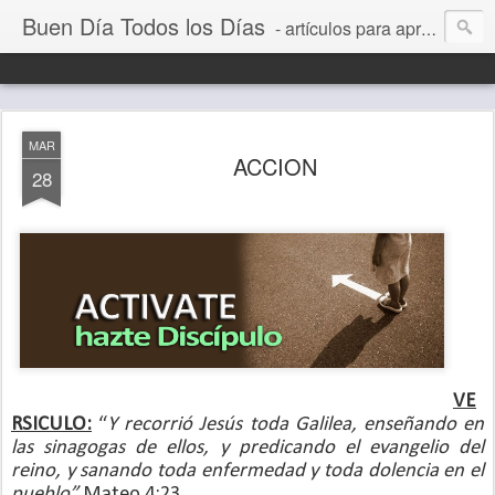
Buen Día Todos los Días
- artículos para aprender a vivir mejor, un día a la vez. Por Juan C Quintero
MAR
ACCION
28
VE
RSICULO:
“
Y recorrió Jesús toda Galilea, enseñando en
las sinagogas de ellos, y predicando el evangelio del
reino, y sanando toda enfermedad y toda dolencia en el
pueblo”
Mateo 4:23