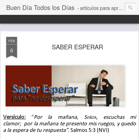
Buen Día Todos los Días
- artículos para aprender a vivir mejor, un día a la vez. Por Juan C Quintero
FEB
SABER ESPERAR
6
Versículo:
“
Por la mañana,
Señor
, escuchas mi
clamor;
por la mañana te presento mis ruegos,
y quedo
a la espera de tu respuesta”.
Salmos 5:3 (NVI)