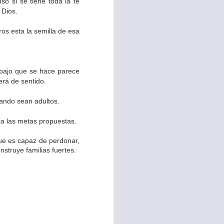
so si se tiene toda la fe
 Dios.
os esta la semilla de esa
abajo que se hace parece
erá de sentido.
ando sean adultos.
ia las metas propuestas.
que es capaz de perdonar,
struye familias fuertes.
te agendadas
con el trabajo, los
mnasio.
mpo pasa demasiado
 quienes llamamos