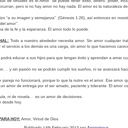
rtud de virtudes es el Amor. Se puede tener éxito, dinero, poder, inclu
ocurran, pero si no hay amor no hay nada. El amor es la naturaleza de
hizo “a su imagen y semejanza” (Génesis 1:26), así entonces en nosotr
 del amor”.
a de la fe y la esperanza. El amor todo lo puede.
NAL:
Todo a nuestro alrededor necesita amor. Sin amor cualquier tr
 el servicio a los demás es una carga, sin amor lo que hacemos carec
podrá educar a sus hijos para que tengan éxito y aprendan a amar cu
n…. y sin pasión no se podrán cumplir los sueños, ni se avanzará hac
de pareja no funcionará, porque lo que la nutre es el amor. Ese amor 
un amor de entrega por el ser amado, paciente y tolerante. El amor con
ida es una carrera continua de actividades perfectamen
a de logros esperados, la mayoría de ellos relacionados 
la, ni de novela... es un amor de decisiones.
ar desde hoy.
s e incluso los logros en el cuidado del cuerpo en el gi
o que cada vez se tiene la sensación de que el tie
PARA HOY:
Amor, Virtud de Dios
ue no alcanza para compartir tiempo con los seres a
Publicado
14th February 2013
por
Anonymous