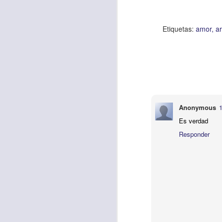
“amados”
, es decir
Yo tengo gratos r
Etiquetas:
amor
ar
esos buenos recuer
de tiempo, muchos 
lo mejor que tenían
Te invito a reflexi
tu familia?
Anonymous
1
En la Biblia, el c
Es verdad
del cristiano. Esta
Responder
Particularmente, e
malo, seguid lo b
Dios nos pide que
debemos dejar una
las personas que