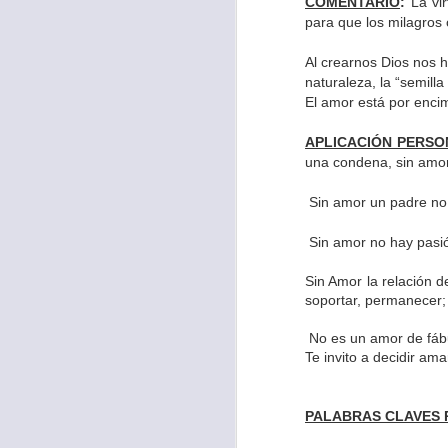
COMENTARIO
:
La vi
para que los milagros 
Al crearnos Dios nos 
naturaleza, la “semilla
El amor está por encim
APLICACIÓN PERSO
una condena, sin amor
Sin amor un padre no 
Sin amor no hay pasió
Sin Amor la relación 
soportar, permanecer; 
Para muchos, la v
acorde con una list
No es un amor de fábu
Te invito a decidir am
logros profesionale
Es quizás por est
PALABRAS CLAVES 
rápido, tanto, q