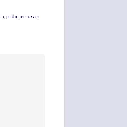
 tú también tengas
ero
pastor
promesas
significó inversión
estar en casa y dar
está el amor hacia
ista de los deberes
a vida correcta.
iento. Aborreced lo
bién significa que
n los corazones de