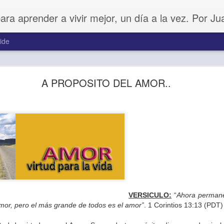
para aprender a vivir mejor, un día a la vez. Por J
ide
Amar sin fingimiento
A PROPOSITO DEL AMOR..
VERSICULO:
“
Ahora permane
amor, pero el más grande de todos es el amor”
. 1 Corintios 13:13 (PDT)