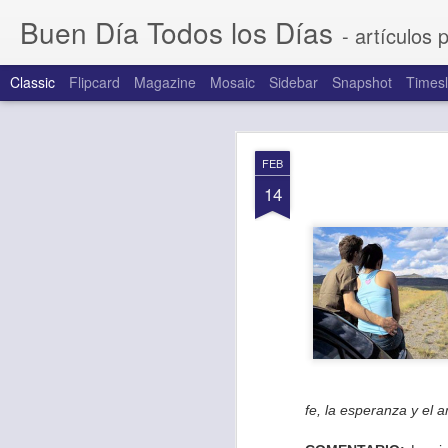
Buen Día Todos los Días
- artículos 
Classic
Flipcard
Magazine
Mosaic
Sidebar
Snapshot
Timesl
AUG
FEB
7
14
fe, la esperanza y el 