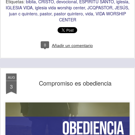
Etiquetas:
biblia
CRISTO
devocional
ESPÍRITU SANTO
iglesia
IGLESIA VIDA
iglesia vida worship center
JCQPASTOR
JESÚS
juan c quintero
pastor
pastor quintero
vida
VIDA WORSHIP
CENTER
0
Añadir un comentario
AUG
Compromiso es obediencia
3