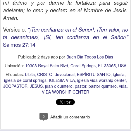
mi ánimo y por darme la fortaleza para seguir
adelante; lo creo y declaro en el Nombre de Jesús.
Amén.
Versículo:
“¡Ten confianza en el Señor!, ¡Ten valor, no
te desanimes!, ¡Sí, ten confianza en el Señor!”
Salmos 27:14
Publicado
2 days ago
por
Buen Dia Todos Los Dias
Ubicación:
10303 Royal Palm Blvd, Coral Springs, FL 33065, USA
Etiquetas:
biblia
CRISTO
devocional
ESPÍRITU SANTO
iglesia
iglesia de coral springs
IGLESIA VIDA
iglesia vida worship center
JCQPASTOR
JESÚS
juan c quintero
pastor
pastor quintero
vida
VIDA WORSHIP CENTER
0
Añadir un comentario