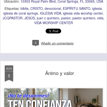
Ubicación:
10303 Royal Palm Blvd, Coral Springs, FL 33065, USA
Etiquetas:
biblia
CRISTO
devocional
ESPÍRITU SANTO
iglesia
iglesia de coral springs
IGLESIA VIDA
iglesia vida worship center
JCQPASTOR
JESÚS
juan c quintero
pastor
pastor quintero
vida
VIDA WORSHIP CENTER
0
Añadir un comentario
AUG
Ánimo y valor
5