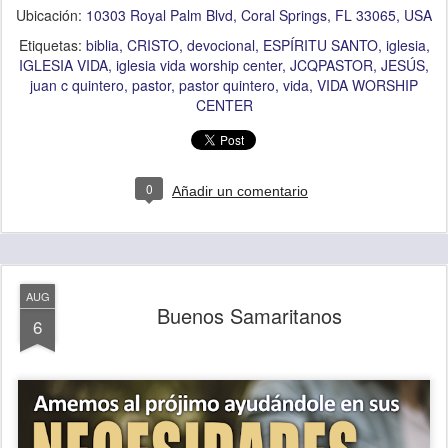
Ubicación:
10303 Royal Palm Blvd, Coral Springs, FL 33065, USA
Etiquetas:
biblia
CRISTO
devocional
ESPÍRITU SANTO
iglesia
IGLESIA VIDA
iglesia vida worship center
JCQPASTOR
JESÚS
juan c quintero
pastor
pastor quintero
vida
VIDA WORSHIP
CENTER
0
Añadir un comentario
AUG
Buenos Samaritanos
6