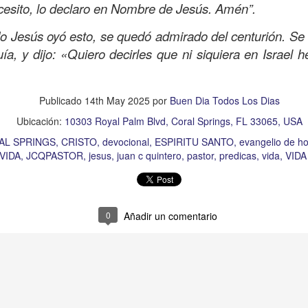
cesito, lo declaro en Nombre de Jesús. Amén”.
e he olvidado de los demás que están en necesidad. 
nsibilidad ante el dolor del “prójimo”. Te pido Señor qu
 Jesús oyó esto, se quedó admirado del centurión. Se 
zón cuando alguien tenga necesidad para poder extende
ía, y dijo: «Quiero decirles que ni siquiera en Israel h
sperar nada a cambio, lo pido en el Nombre de Jesús, A
Publicado
3 hours ago
por
Buen Dia Todos Los Dias
Publicado
14th May 2025
por
Buen Dia Todos Los Dias
Ubicación:
10303 Royal Palm Blvd, Coral Springs, FL 33065, USA
Ubicación:
10303 Royal Palm Blvd, Coral Springs, FL 33065, USA
TO
devocional
ESPÍRITU SANTO
iglesia
iglesia de coral springs
IGL
AL SPRINGS
CRISTO
devocional
ESPIRITU SANTO
evangelio de ho
QPASTOR
JESÚS
juan c quintero
pastor
pastor quintero
vida
VIDA
 VIDA
JCQPASTOR
jesus
juan c quintero
pastor
predicas
vida
VID
0
Añadir un comentario
0
Añadir un comentario
Ánimo y valor