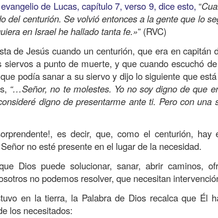
l evangelio de Lucas, capítulo 7, verso 9, dice esto,
“
Cua
on un
“intérprete de la ley
”, quien lo cuestiona sobre
q
 del centurión. Se volvió entonces a la gente que lo seg
te hombre dicho que lo que hay que hacer para heredar
quiera en Israel he hallado tanta fe.»
” (RVC)
 escrito, y dijo:
“Amarás al Señor tu Dios con todo tu cor
tus fuerzas, y con toda tu mente; y a tu prójimo como 
esta de Jesús cuando un centurión, que era en capitán 
s siervos a punto de muerte, y que cuando escuchó de 
que podía sanar a su siervo y dijo lo siguiente que está
bre cuestionó a Jesús sobre el prójimo, el Señor le c
os,
“…Señor, no te molestes. Yo no soy digno de que en
el estado de su corazón se pusiera en evidencia. La 
consideré digno de presentarme ante ti. Pero con una s
tiona también profundamente sobre el estado de nuest
orprendente!, es decir, que, como el centurión, hay 
 que amemos y que seamos respuesta para las pe
 Señor no esté presente en el lugar de la necesidad.
las preguntas que surgen son:
¿has pasado por dela
e has detenido a ayudar?; ¿conoces a alguien que
ue Dios puede solucionar, sanar, abrir caminos, of
aces el de la vista gorda o el de los oídos sordos?
osotros no podemos resolver, que necesitan intervención
 leas esta parábola completa en el evangelio de Lucas, 
uvo en la tierra, la Palabra de Dios recalca que Él h
de los necesitados: