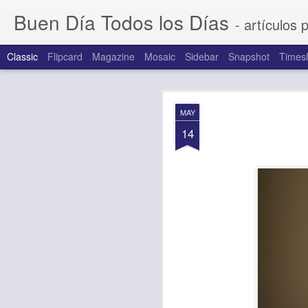
Buen Día Todos los Días
- artículos 
Classic
Flipcard
Magazine
Mosaic
Sidebar
Snapshot
Timesl
AUG
MAY
6
14