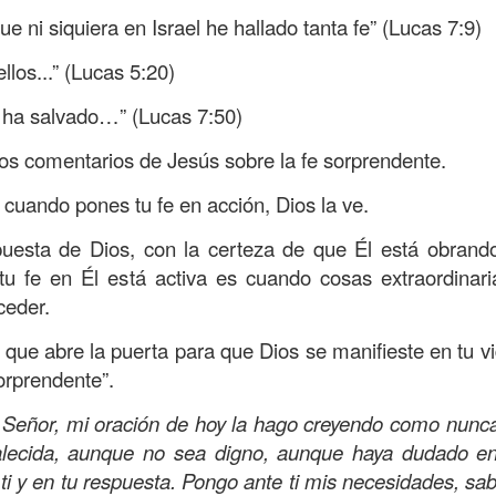
amaritano es el único que responde ante la necesida
ue ni siquiera en Israel he hallado tanta fe” (Lucas 7:9)
o y herido, dejado en la brecha del camino.
 ellos...” (Lucas 5:20)
suponía que los sacerdotes judíos y los levitas deb
e ha salvado…” (Lucas 7:50)
icordiosos ante la necesidad de los demás, pero estos
e se suponía no iba a ser el que mostrara el amor y l
s comentarios de Jesús sobre la fe sorprendente.
 la necesidad.
cuando pones tu fe en acción, Dios la ve.
beríamos ser los primeros en mostrar la bondad, la
puesta de Dios, con la certeza de que Él está obrando
quellos que están en necesidad, dando de lo que ten
u fe en Él está activa es cuando cosas extraordinari
ndo con lo que sabemos, no con evasivas; sirviendo 
ceder.
e que abre la puerta para que Dios se manifieste en tu v
n de hoy sea la que abra las puertas de tu corazón pa
orprendente”.
a insensibilidad de la cultura actual no te lleve a vivi
 de personas en necesidad, que incluso muchos de ell
Señor, mi oración de hoy la hago creyendo como nunca
o los has visto, o los has ignorado.
rtalecida, aunque no sea digno, aunque haya dudado e
 ti y en tu respuesta. Pongo ante ti mis necesidades, sa
dre celestial, hoy reconozco que he estado viviendo so