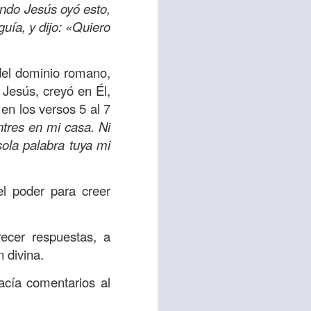
ndo Jesús oyó esto,
uién es el prójimo,
uía, y dijo: «Quiero
 la vida eterna era
azón, y con toda tu
a ti mismo”
. (Lucas
del dominio romano,
Jesús, creyó en Él,
 en los versos 5 al 7
ontó una parábola y
tres en mi casa. Ni
verdad es que esta
ola palabra tuya mi
ro corazón en este
el poder para creer
rsonas que están
nte de alguien en
 está pasando por
recer respuestas, a
 divina.
capítulo 10, versos
acía comentarios al