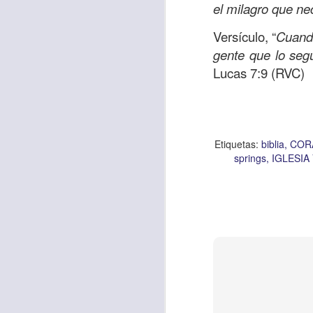
el milagro que ne
intereses, que m
perdón por mi inse
Versículo,
“
Cuando
redarguya mi cora
gente que lo segu
dar y servir sin e
Lucas 7:9 (RVC)
Etiquetas:
biblia
CRIS
Etiquetas:
biblia
COR
worship center
JC
springs
IGLESIA
AUG
5