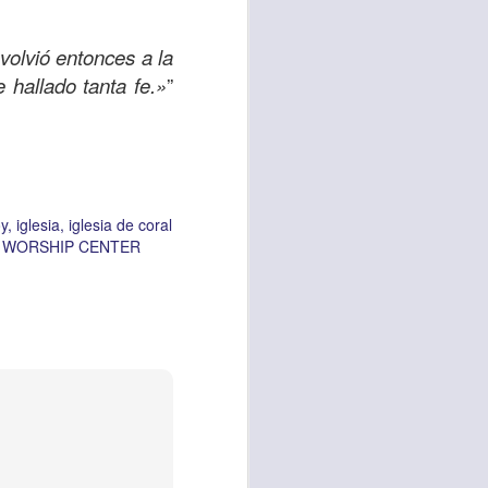
Hoy Señor te pido
e tu Santo Espíritu
volvió entonces a la
rle mi ayuda, para
e hallado tanta fe.»
”
mén”
ESIA VIDA
iglesia vida
y
iglesia
iglesia de coral
 WORSHIP CENTER
A WORSHIP CENTER