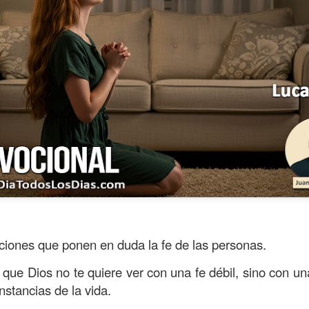
s años pareciera que el común de las personas estuvie
mismas, mirando y actuando solamente para ellas mism
sirviendo a los demás.
ciones que ponen en duda la fe de las personas.
ibilidad por la necesidad ajena se fuera desvaneciendo
que Dios no te quiere ver con una fe débil, sino con un
ísmo, creando una brecha que separa a unos de los otr
nstancias de la vida.
elata la parábola del Buen Samaritano; esta comienza 