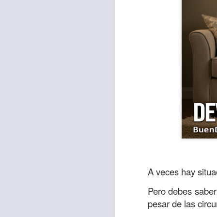
Con el paso de lo
encerradas en sí 
menos ayudando y 
A veces hay situa
Es como si la sens
Pero debes saber 
al espíritu de ego
pesar de las circu
En la Biblia se r