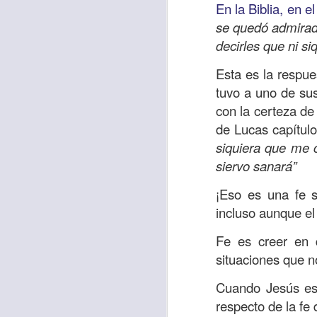
En la Biblia, en e
sostiene Jesús c
se quedó admirado
cuando le había es
decirles que ni si
cumplir lo que está
alma, y con todas 
Esta es la respu
10:27).
tuvo a uno de su
con la certeza de 
Pero cuando el hom
de Lucas capítul
lo hizo para que 
siquiera que me 
parábola nos cues
siervo sanará”
tiempo.
¡Eso es una fe s
El Señor quiere
incluso aunque el
sufriendo. Pero 
necesidad y no t
Fe es creer en q
dificultades y te h
situaciones que n
Te motivo para que
Cuando Jesús est
del 25 al 37.
respecto de la fe 