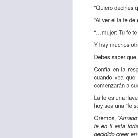
Allí, el hombre s
“Quiero decirles q
había sido atracad
“Al ver él la fe de
En esa época se 
“…mujer: Tu fe t
sensibles y miser
solo un hombre qu
Y hay muchos otro
que respondió ante
Debes saber que, 
Los cristianos de
Confía en la res
generosidad con a
cuando vea que t
nos sobra; ayuda
comenzarán a su
obligación.
La fe es una llav
Que esta reflexió
hoy sea una “fe s
necesitado y que l
miles de millones
Oremos,
“Amado 
de ti, y tal vez o n
fe en ti esta fo
decidido creer en
Oremos
“Amado Pa