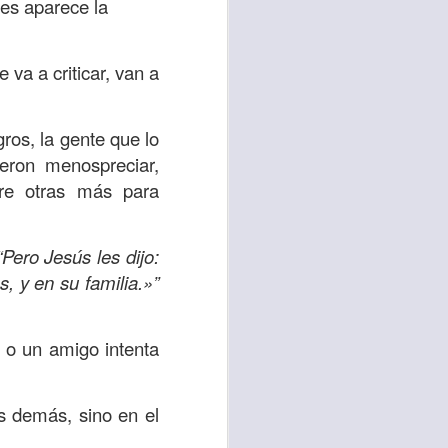
ces aparece la
 tú también tengas
 va a criticar, van a
significó inversión
estar en casa y dar
gros, la gente que lo
ieron menospreciar,
está el amor hacia
tre otras más para
ista de los deberes
“Pero Jesús les dijo:
a vida correcta.
s, y en su familia.»”
iento. Aborreced lo
, o un amigo intenta
bién significa que
n los corazones de
s demás, sino en el