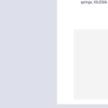
springs
IGLESIA
Etiquetas:
biblia
C
JCQPAST
AUG
6