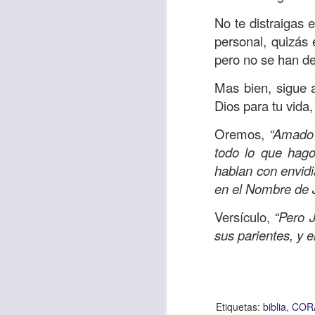
Amar es mucho má
No te distraigas
permanecer, de est
personal, quizás 
Cuando amamos de
pero no se han de
seres amados, per
Mas bien, sigue 
vida, porque en el
Dios para tu vida,
para siempre.
Oremos,
“Amado 
Es tiempo de revi
todo lo que hago
vida. En otras pa
hablan con envidi
Dios nos ama.
en el Nombre de 
Oremos: “
Señor, s
Versículo,
“Pero J
por eso decido que
sus parientes, y e
sincero, real. Ben
nombre de Jesús.
Versículo:
“
El amor
(RVR1960)
Etiquetas:
biblia
COR