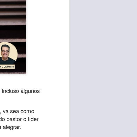
incluso algunos
te agendadas
con el trabajo, los
n, ya sea como
mnasio.
o pastor o líder
mpo pasa demasiado
 alegrar.
 quienes llamamos