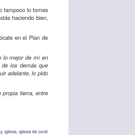
es una decisión de
ro tampoco lo tomes
estás haciendo bien,
el corazón de los
ve el propósito de
ócate en el Plan de
r unidos en familia
o lo mejor de mí en
 importantes en tu
s de los demás que
ios y de amar como
ir adelante, lo pido
 nos das propósito;
propia tierra, entre
es sin fingimiento,
s; lo declaro en el
no
”. Romanos 12:9
y
iglesia
iglesia de coral