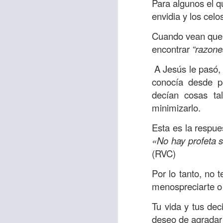
Para algunos el q
“amados”
, es decir
envidia y los celo
Yo tengo gratos r
Cuando vean que te
esos buenos recuer
encontrar
“razon
de tiempo, muchos 
lo mejor que tenían
A Jesús le pasó, 
conocía desde pe
Te invito a reflexi
decían cosas ta
tu familia?
minimizarlo.
En la Biblia, el c
Esta es la respue
del cristiano. Esta
«No hay profeta si
Particularmente, e
(RVC)
malo, seguid lo b
Por lo tanto, no 
Dios nos pide que
menospreciarte o 
debemos dejar una
Tu vida y tus de
las personas que
deseo de agradar 