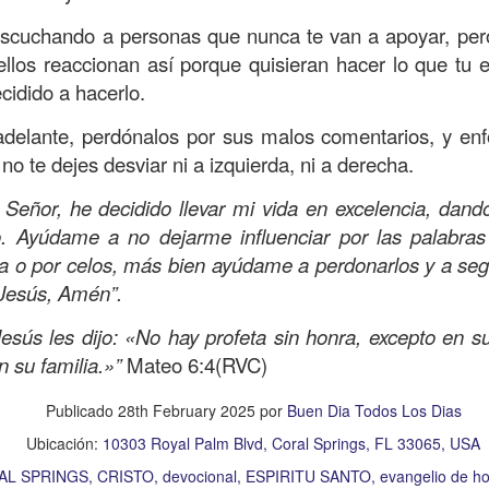
s que decir
“te amo” o
que regalar
flores o chocolates;
 escuchando a personas que nunca te van a apoyar, pe
ar presente y de respetar a los seres amados.
ellos reaccionan así porque quisieran hacer lo que tu 
 verdad, expresamos la esencia de Dios; se alegra 
cidido a hacerlo.
o también se nos aumentan los deseos de vivir, se revi
adelante, perdónalos por sus malos comentarios, y enf
 amor todo lo podemos hacer, desde perdonar hasta vivi
 no te dejes desviar ni a izquierda, ni a derecha.
Señor, he decidido llevar mi vida en excelencia, dand
sar el estado de tu corazón hacia quienes consideras
. Ayúdame a no dejarme influenciar por las palabra
labras, es tiempo de tener hogares a la manera de D
a o por celos, más bien ayúdame a perdonarlos y a segu
Jesús, Amén”.
é que por amor nos has redimido, nos has restaurado y
esús les dijo: «No hay profeta sin honra, excepto en su 
, desde hoy, el motor de mi vida sea el amor, aquel que 
n su familia.»”
Mateo 6:4(RVC)
digo a mi familia, me comprometo a amar sin condicione
 Amén
”.
Publicado
28th February 2025
por
Buen Dia Todos Los Dias
 sea sin fingimiento. Aborreced lo malo, seguid lo bue
Ubicación:
10303 Royal Palm Blvd, Coral Springs, FL 33065, USA
AL SPRINGS
CRISTO
devocional
ESPIRITU SANTO
evangelio de ho