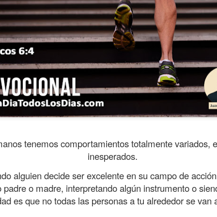
anos tenemos comportamientos totalmente variados, e 
ida es una carrera continua de actividades perfectamen
inesperados.
a de logros esperados, la mayoría de ellos relacionados 
ndo alguien decide ser excelente en su campo de acció
s e incluso los logros en el cuidado del cuerpo en el gi
padre o madre, interpretando algún instrumento o siend
o que cada vez se tiene la sensación de que el tie
rdad es que no todas las personas a tu alrededor se van a
ue no alcanza para compartir tiempo con los seres a