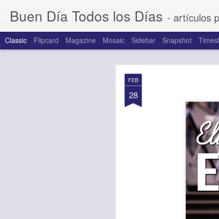
Buen Día Todos los Días
- artículos 
Classic
Flipcard
Magazine
Mosaic
Sidebar
Snapshot
Timesl
AUG
FEB
7
28