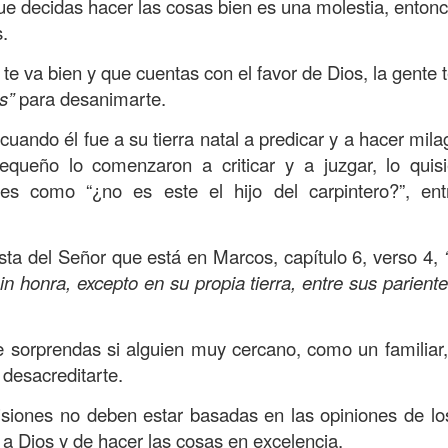
ue decidas hacer las cosas bien es una molestia, enton
, a nuestra familia.
s.
ecuerdos del amor de mis padres y abuelos; y tal vez
 va bien y que cuentas con el favor de Dios, la gente te
dos; lo cierto es que para la mayoría de ellos ese amor 
es”
para desanimarte.
incluso sacrificando sus aspiraciones personales por 
 por su familia.
cuando él fue a su tierra natal a predicar y a hacer mila
queño lo comenzaron a criticar y a juzgar, lo quis
onar sobre:
¿Cuáles son tus prioridades?, ¿En qué lugar 
les como “¿no es este el hijo del carpintero?”, en
apítulo 12 de la carta a los romanos se conoce como la l
sta del Señor que está en Marcos, capítulo 6, verso 4,
 contiene recomendaciones sabias y justas para llevar un
n honra, excepto en su propia tierra, entre sus pariente
n el verso 9 dice lo siguiente:
“
El amor sea sin fingim
ueno
”. Romanos 12:9 (RVR1960)
te sorprendas si alguien muy cercano, como un familiar
 amemos sin fingimiento, con sinceridad, pero eso tam
desacreditarte.
 huella marcada, una especie de impronta de amor e
cisiones no deben estar basadas en las opiniones de lo
 amamos.
a Dios y de hacer las cosas en excelencia.