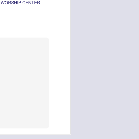
A WORSHIP CENTER
vida worship center
IP CENTER