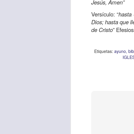
Jesús, Amen”
AUG
Versículo:
“
hasta 
4
Dios; hasta que l
de Cristo
” Efesio
Etiquetas:
ayuno
bib
IGLES