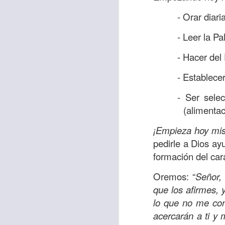
los retos de la 
- Orar diar
capacidad, ni en m
ánimo y por darme
- Leer la Pa
Jesús. Amén.
- Hacer del
Versículo:
“¡Ten co
- Establecer
Señor!”
Salmos 27
- Ser sele
(alimentaci
¡Empieza hoy mi
Etiquetas:
biblia
CRIS
worship center
JC
pedirle a Dios ay
formación del cará
Oremos: “
Señor,
que los afirmes,
lo que no me con
acercarán a ti y