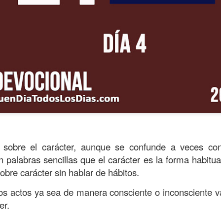
sobre el carácter, aunque se confunde a veces co
inido como una cualidad que confiere a las personas e
 palabras sencillas que el carácter es la forma habitua
a y voluntad para afrontar situaciones. Cuando hay f
obre carácter sin hablar de hábitos.
 desánimo y la derrota. Por eso vemos personas que 
los actos ya sea de manera consciente o inconsciente 
s incluso antes de actuar; llega el reto, pero perdieron
er.
almo 27, verso 14 dice:
“¡Ten confianza en el Señor!,