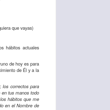
está puesta en mi
ias por levantar mi
ro en el Nombre de
 quiera que
vayas)
 ten confianza en el
os hábitos actuales
ayuno de hoy es para
ESIA VIDA
iglesia vida
 WORSHIP CENTER
imiento de Él y a la
 los correctos para
o en tus manos todo
 los hábitos que me
ido en el Nombre de