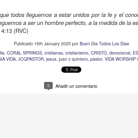
Como la hormiga
que todos lleguemos a estar unidos por la fe y el cono
leguemos a ser un hombre perfecto, a la medida de la est
s 4:13 (RVC)
Publicado
16th January 2025
por
Buen Dia Todos Los Dias
lia
CORAL SPRINGS
cristianas
cristianismo
CRISTO
devocional
ES
IA VIDA
JCQPASTOR
jesus
juan c quintero
pastor
VIDA WORSHIP
0
Añadir un comentario