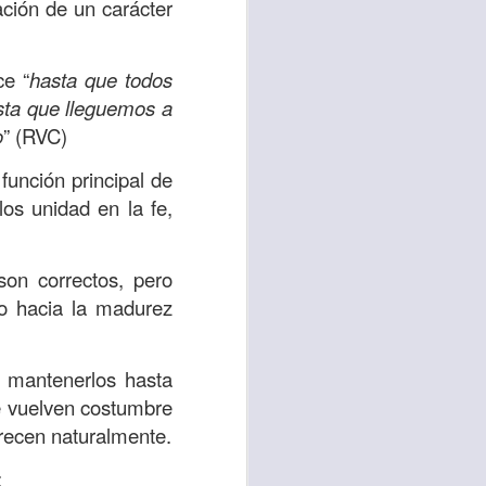
ación de un carácter
e David, en el que
de él, sabiendo que
, sí, ten confianza
ice
“
hasta que todos
asta que lleguemos a
o
” (RVC)
 sabiendo que Dios
imo necesario para
función principal de
esánimo ha formado
los unidad en la fe,
os todopoderoso; ten
ones.
on correctos, pero
 vocabulario y tus
o hacia la madurez
, confía en mí, que
o mantenerlos hasta
 se tornará sencilla
se vuelven costumbre
cesidad.
arecen naturalmente.
r las situaciones y
: