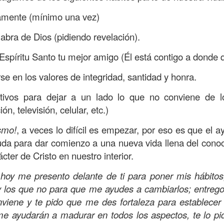
vida, pero también hoy declaro que mi confianza no 
iamente (mínimo una vez)
i conocimiento, sino en Ti, en Tu poder y Gracia. Grac
 la fortaleza para seguir adelante; lo creo y decla
labra de Dios (pidiendo revelación).
 Espíritu Santo tu mejor amigo (Él está contigo a donde
nfianza en el Señor!, ¡Ten valor, no te desanimes!, ¡Sí,
se en los valores de integridad, santidad y honra.
:14
ctivos para dejar a un lado lo que no conviene de l
Publicado
19 hours ago
por
Buen Dia Todos Los Dias
ón, televisión, celular, etc.)
Ubicación:
10303 Royal Palm Blvd, Coral Springs, FL 33065, USA
smo!
, a veces lo difícil es empezar, por eso es que el 
TO
devocional
ESPÍRITU SANTO
iglesia
iglesia de coral springs
IGL
QPASTOR
JESÚS
juan c quintero
pastor
pastor quintero
vida
VIDA
uda para dar comienzo a una nueva vida llena del conoc
cter de Cristo en nuestro interior.
 hoy me presento delante de ti para poner mis hábitos;
0
Añadir un comentario
 y los que no para que me ayudes a cambiarlos; entreg
viene y te pido que me des fortaleza para establecer
 me ayudarán a madurar en todos los aspectos, te lo p