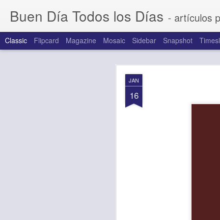
Buen Día Todos los Días
- artículos 
Classic
Flipcard
Magazine
Mosaic
Sidebar
Snapshot
Timesl
AUG
JAN
5
16