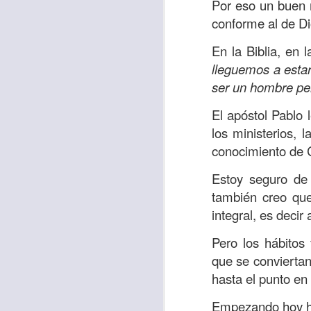
Por eso un buen m
desanimes!, ¡Sí, t
conforme al de Di
declara con énfasi
el desánimo lo lle
En la Biblia, en 
en el Señor”.
lleguemos a estar
ser un hombre perf
Como cristianos, 
va a actuar a nue
El apóstol Pablo 
seguir adelante. 
los ministerios, 
parte de tu vida en
conocimiento de 
la certeza de que e
Estoy seguro de
Deja ya de lament
también creo que
pensamientos por l
integral, es decir
soy tu ayudador”.
Pero los hábitos
Verás cómo la respu
que se conviertan
y el temor desapar
hasta el punto en
Oremos:
“Señor, h
Empezando hoy ha