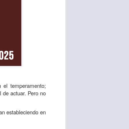
n el temperamento;
stimación, pero es
l de actuar. Pero no
alta de valor para
están derribadas,
van estableciendo en
 anticipadamente.
 ¡Ten valor, no te