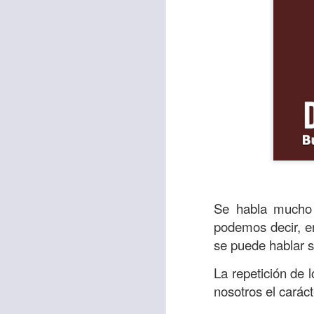
Se habla mucho 
El “valor” es def
podemos decir, en
también la energí
se puede hablar s
acactuar,lega el
La repetición de 
acabadas y vencida
nosotros el caráct
La Biblia en el S