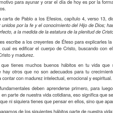
otivo para ayunar y orar el día de hoy es por la form
en confianza en el Señor!”.
Este salmo es un cántico d
os.
s su confianza absoluta en que era Dios quien cuidaba 
varía a perder; por eso dice:
“Ten valor, no te desanimes
la carta de Pablo a los Efesios, capítulo 4, verso 13, d
 unidos por la fe y el conocimiento del Hijo de Dios; h
ecto, a la medida de la estatura de la plenitud de Crist
tenemos que tener la claridad de que no estamos solos,
stro favor. Es Él quien te da valor y te infunde el án
les escribe a los creyentes de Éfeso para explicarles la 
Por lo tanto, si has estado viviendo derrotas; si el d
la cual es edificar el cuerpo de Cristo, buscando con el
 este tiempo, te invito a reavivar tu confianza en el Di
Cristo y madurez.
s Él quien te da fuerza y vigor para enfrentar las situaci
 que tienes muchos buenos hábitos en tu vida que s
arte por lo que pudo haber sido y no fue. Cambia tu
 hay otros que no son adecuados para tu crecimient
os de Dios; Él te dice:
“Te doy el valor, no te desanimes
 a contar con madurez intelectual, emocional y espiritual.
 fundamentales deben aprenderse primero, para lueg
esta sobrenatural llegará; la situación que veías difícil
 en parte de nuestra vida cotidiana, eso significa que 
ecerá. Confía solo en Dios; Él es la respuesta a toda ne
 que ni siquiera tienes que pensar en ellos, sino que ap
oy reconozco mi debilidad, que me siento desfallecer po
gamos de los siguientes hábitos parte de nuestra vida