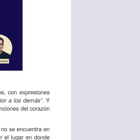
sen cada vez más
os, con expresiones
as y cada vez
ior a los demás”
. Y
enciones del corazón
, lo que contribuye
os seres humanos.
; no se encuentra en
r el lugar en donde
con un diálogo que