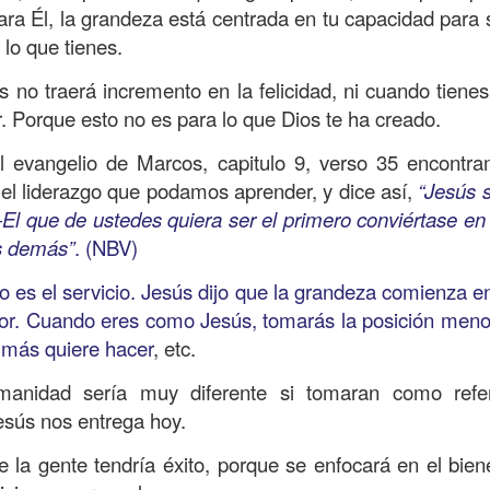
para Él, la grandeza está centrada en tu capacidad para 
on un
“intérprete de la ley
”, quien lo cuestiona sobre
q
 lo que tienes.
te hombre dicho que lo que hay que hacer para heredar
 escrito, y dijo:
“Amarás al Señor tu Dios con todo tu cor
 no traerá incremento en la felicidad, ni cuando tiene
tus fuerzas, y con toda tu mente; y a tu prójimo como 
r. Porque esto no es para lo que Dios te ha creado.
el evangelio de Marcos, capitulo 9, verso 35 encont
bre cuestionó a Jesús sobre el prójimo, el Señor le c
el liderazgo que podamos aprender, y dice así,
“Jesús s
el estado de su corazón se pusiera en evidencia. La 
―El que de ustedes quiera ser el primero conviértase en 
tiona también profundamente sobre el estado de nuest
os demás”
. (NBV)
to es el servicio. Jesús dijo que la grandeza comienza en 
 que amemos y que seamos respuesta para las pe
rior. Cuando eres como Jesús, tomarás la posición meno
las preguntas que surgen son:
¿has pasado por dela
 más quiere hacer
, etc.
e has detenido a ayudar?; ¿conoces a alguien que
anidad sería muy diferente si tomaran como refer
aces el de la vista gorda o el de los oídos sordos?
sús nos entrega hoy.
 leas esta parábola completa en el evangelio de Lucas, 
e la gente tendría éxito, porque se enfocará en el bie