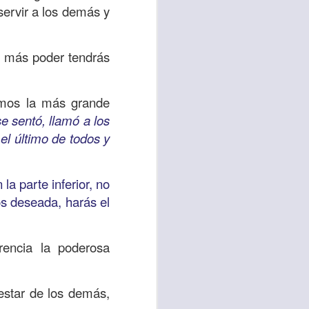
servir a los demás y
uién es el prójimo,
 la vida eterna era
azón, y con toda tu
s más poder tendrás
a ti mismo”
. (Lucas
ramos la más grande
ontó una parábola y
e sentó, llamó a los
verdad es que esta
el último de todos y
ro corazón en este
la parte inferior, no
rsonas que están
s deseada, harás el
nte de alguien en
 está pasando por
encia la poderosa
capítulo 10, versos
nestar de los demás,