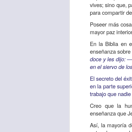
vives; sino que, 
sostiene Jesús c
para compartir de
cuando le había es
cumplir lo que está
Poseer más cosas
alma, y con todas 
mayor paz interio
10:27).
En la Biblia en 
Pero cuando el hom
enseñanza sobre 
lo hizo para que 
doce y les dijo: 
parábola nos cues
en el siervo de l
tiempo.
El secreto del éxi
El Señor quiere
en la parte supe
sufriendo. Pero 
trabajo que nadie
necesidad y no t
Creo que la hum
dificultades y te h
enseñanza que Je
Te motivo para que
Así, la mayoría d
del 25 al 37.