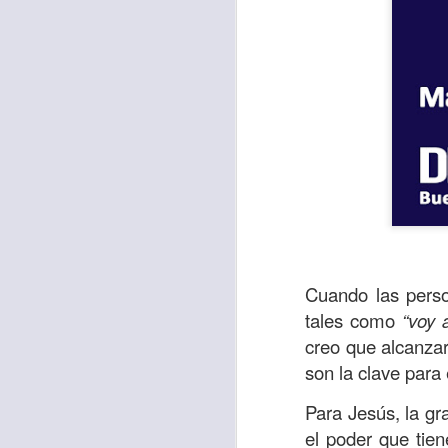
Con el paso de lo
Cuando las perso
encerradas en sí 
tales como
“voy 
menos ayudando y 
creo que alcanzar
son la clave para 
Es como si la sens
al espíritu de ego
Para Jesús, la gr
el poder que tie
En la Biblia se r