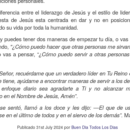
iciones personales.
amaritano es el único que responde ante la necesida
iferencia entre el liderazgo de Jesús y el estilo de li
o y herido, dejado en la brecha del camino.
esta de Jesús esta centrada en dar y no en posicion
suponía que los sacerdotes judíos y los levitas deb
o su vida por toda la humanidad.
icordiosos ante la necesidad de los demás, pero estos
y puedes tener dos maneras de empezar tu día, o vas a 
e se suponía no iba a ser el que mostrara el amor y l
ndo,
"¿Cómo puedo hacer que otras personas me sirvan,
 la necesidad.
 vas a pensar, “
¿Cómo puedo servir a otras personas
beríamos ser los primeros en mostrar la bondad, la
quellos que están en necesidad, dando de lo que ten
eñor, recuérdame que un verdadero líder en Tu Reino es
ndo con lo que sabemos, no con evasivas; sirviendo 
e tiene, ayúdame a encontrar maneras de servir a los d
 enfoque diario sea agradarte a Ti y no alcanzar 
n de hoy sea la que abra las puertas de tu corazón pa
ido en el Nombre de Jesús, Amén”
.
a insensibilidad de la cultura actual no te lleve a vivi
se sentó, llamó a los doce y les dijo: ―El que de us
 de personas en necesidad, que incluso muchos de ell
se en el último de todos y en el siervo de los demás”.
Ma
o los has visto, o los has ignorado.
dre celestial, hoy reconozco que he estado viviendo so
Publicado
31st July 2024
por
Buen Dia Todos Los Dias