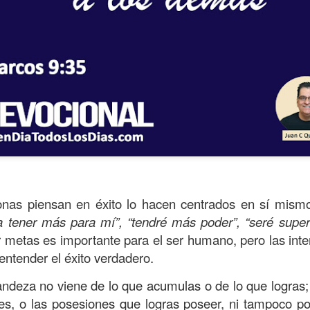
s años pareciera que el común de las personas estuvie
nas piensan en éxito lo hacen centrados en sí mism
mismas, mirando y actuando solamente para ellas mism
a tener más para mí”, “tendré más poder”, “seré super
sirviendo a los demás.
 metas es importante para el ser humano, pero las int
entender el éxito verdadero.
ibilidad por la necesidad ajena se fuera desvaneciendo
ísmo, creando una brecha que separa a unos de los otr
andeza no viene de lo que acumulas o de lo que logras
nes, o las posesiones que logras poseer, ni tampoco po
elata la parábola del Buen Samaritano; esta comienza 