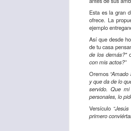
antes de sus amb
Allí, el hombre s
Esta es la gran d
había sido atracad
ofrece. La propu
En esa época se 
ejemplo entregand
sensibles y miser
Así que desde ho
solo un hombre qu
de tu casa pensa
que respondió ante
de los demás?"
o
Los cristianos de
con mis actos?”
generosidad con a
Oremos
“Amado S
nos sobra; ayuda
y que da de lo qu
obligación.
servido. Que mi
Que esta reflexió
personales, lo p
necesitado y que l
Versículo
“Jesús 
miles de millones
primero conviérta
de ti, y tal vez o n
Oremos
“Amado Pa