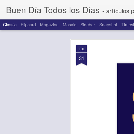
Buen Día Todos los Días
- artículos 
Classic
Flipcard
Magazine
Mosaic
Sidebar
Snapshot
Timesl
AUG
JUL
6
31