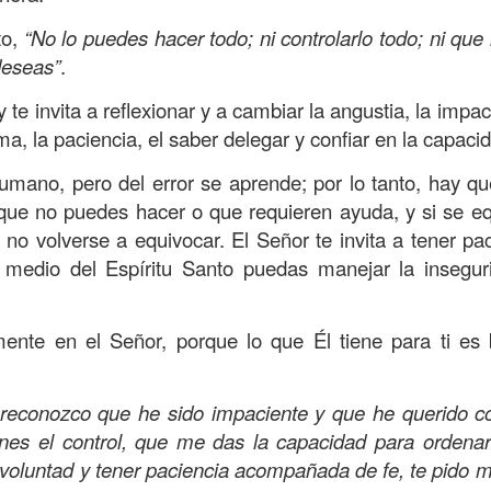
s que decir
“te amo” o
que regalar
flores o chocolates;
ar presente y de respetar a los seres amados.
to,
“No lo puedes hacer todo; ni controlarlo todo; ni que
deseas”
.
 verdad, expresamos la esencia de Dios; se alegra 
o también se nos aumentan los deseos de vivir, se revi
te invita a reflexionar y a cambiar la angustia, la impa
 amor todo lo podemos hacer, desde perdonar hasta vivi
lma, la paciencia, el saber delegar y confiar en la capac
mano, pero del error se aprende; por lo tanto, hay qu
sar el estado de tu corazón hacia quienes consideras
que no puedes hacer o que requieren ayuda, y si se e
labras, es tiempo de tener hogares a la manera de D
no volverse a equivocar. El Señor te invita a tener pac
 medio del Espíritu Santo puedas manejar la insegu
é que por amor nos has redimido, nos has restaurado y
, desde hoy, el motor de mi vida sea el amor, aquel que 
ente en el Señor, porque lo que Él tiene para ti es
digo a mi familia, me comprometo a amar sin condicione
 Amén
”.
reconozco que he sido impaciente y que he querido con
 sea sin fingimiento. Aborreced lo malo, seguid lo bue
enes el control, que me das la capacidad para ordenar
 voluntad y tener paciencia acompañada de fe, te pido