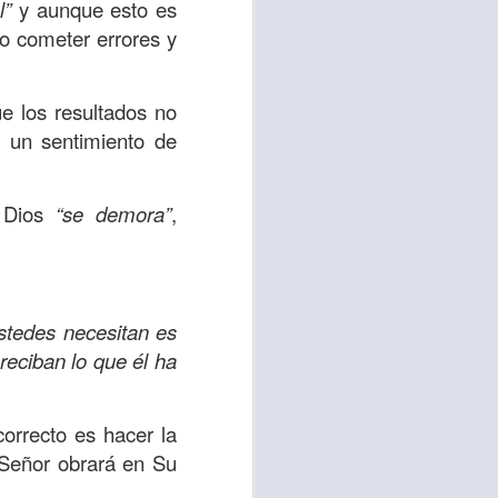
l”
y aunque esto es
o cometer errores y
 tú también tengas
significó inversión
estar en casa y dar
e los resultados no
 un sentimiento de
está el amor hacia
a Dios
“se demora”
,
ista de los deberes
a vida correcta.
iento. Aborreced lo
stedes necesitan es
reciban lo que él ha
bién significa que
n los corazones de
correcto es hacer la
 Señor obrará en Su