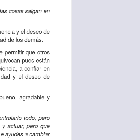
es una decisión de
 las cosas salgan en
el corazón de los
ve el propósito de
ciencia y el deseo de
r unidos en familia
idad de los demás.
e permitir que otros
 importantes en tu
quivocan pues están
ios y de amar como
iencia, a confiar en
ridad y el deseo de
 nos das propósito;
es sin fingimiento,
 bueno, agradable y
s; lo declaro en el
trolarlo todo, pero
no
”. Romanos 12:9
 y actuar, pero que
 me ayudes a cambiar