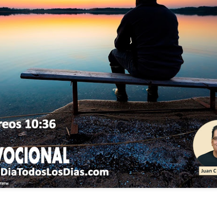
ida es una carrera continua de actividades perfectamen
a de logros esperados, la mayoría de ellos relacionados 
s e incluso los logros en el cuidado del cuerpo en el gi
o que cada vez se tiene la sensación de que el tie
ue no alcanza para compartir tiempo con los seres a