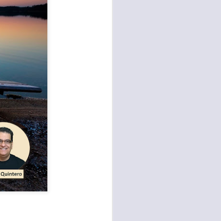
te agendadas
con el trabajo, los
mnasio.
mpo pasa demasiado
 quienes llamamos