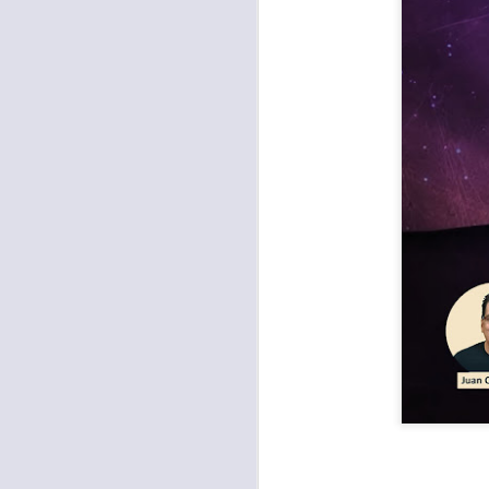
Para muchos, la v
acorde con una list
logros profesionale
Es quizás por est
rápido, tanto, q