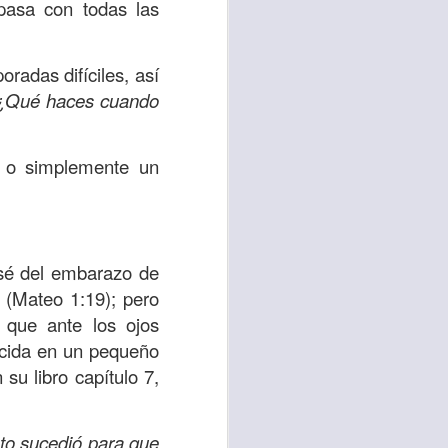
asa con todas las
 tú también tengas
significó inversión
radas difíciles, así
estar en casa y dar
¿Qué haces cuando
está el amor hacia
o o simplemente un
ista de los deberes
a vida correcta.
osé del embarazo de
iento. Aborreced lo
o (Mateo 1:19); pero
 que ante los ojos
ocida en un pequeño
bién significa que
su libro capítulo 7,
n los corazones de
to sucedió para que