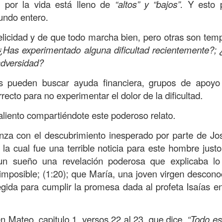
, a nuestra familia.
o por la vida está lleno de
“altos” y “bajos”.
Y esto p
undo entero.
ecuerdos del amor de mis padres y abuelos; y tal vez
dos; lo cierto es que para la mayoría de ellos ese amor 
licidad y de que todo marcha bien, pero otras son tempo
incluso sacrificando sus aspiraciones personales por 
¿Has experimentado alguna dificultad recientemente?;
 por su familia.
 adversidad?
onar sobre:
¿Cuáles son tus prioridades?, ¿En qué lugar 
s pueden buscar ayuda financiera, grupos de apoy
recto para no experimentar el dolor de la dificultad.
apítulo 12 de la carta a los romanos se conoce como la l
aliento compartiéndote este poderoso relato.
 contiene recomendaciones sabias y justas para llevar un
enza con el descubrimiento inesperado por parte de J
n el verso 9 dice lo siguiente:
“
El amor sea sin fingim
 la cual fue una terrible noticia para este hombre just
ueno
”. Romanos 12:9 (RVR1960)
un sueño una revelación poderosa que explicaba lo
imposible; (1:20); que María, una joven virgen descon
 amemos sin fingimiento, con sinceridad, pero eso tam
egida para cumplir la promesa dada al profeta Isaías en 
 huella marcada, una especie de impronta de amor e
 amamos.
en Mateo, capitulo 1, versos 22 al 23, que dice,
“Todo es