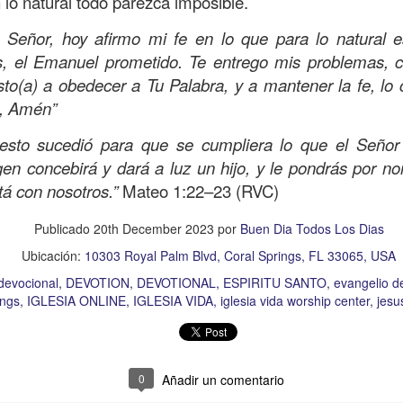
 lo natural todo parezca imposible.
Publicado
Yesterday
por
Buen Dia Todos Los Dias
Señor, hoy afirmo mi fe en lo que para lo natural e
Ubicación:
10303 Royal Palm Blvd, Coral Springs, FL 33065, USA
s, el Emanuel prometido. Te entrego mis problemas, ca
RISTO
devocional
ESPÍRITU SANTO
iglesia
IGLESIA VIDA
iglesia 
to(a) a obedecer a Tu Palabra, y a mantener la fe, lo 
OR
JESÚS
juan c quintero
pastor
pastor quintero
vida
VIDA WORSH
, Amén”
esto sucedió para que se cumpliera lo que el Señor
rgen concebirá y dará a luz un hijo, y le pondrás por 
0
Añadir un comentario
stá con nosotros.”
Mateo 1:22–23 (RVC)
Publicado
20th December 2023
por
Buen Dia Todos Los Dias
Ubicación:
10303 Royal Palm Blvd, Coral Springs, FL 33065, USA
Buenos Samaritanos
devocional
DEVOTION
DEVOTIONAL
ESPIRITU SANTO
evangelio d
ings
IGLESIA ONLINE
IGLESIA VIDA
iglesia vida worship center
jesu
0
Añadir un comentario