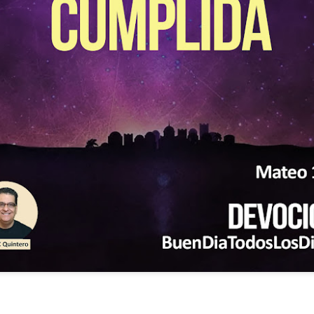
ida es una carrera continua de actividades perfectamen
a de logros esperados, la mayoría de ellos relacionados 
s e incluso los logros en el cuidado del cuerpo en el gi
o que cada vez se tiene la sensación de que el tie
ue no alcanza para compartir tiempo con los seres a