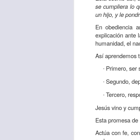
Amar es mucho má
se cumpliera lo q
permanecer, de est
un hijo, y le pon
Cuando amamos de
En obediencia a
seres amados, per
explicación ante l
vida, porque en el
humanidad, el nac
para siempre.
Así aprendemos tr
Es tiempo de revi
vida. En otras pa
Primero, ser 
·
Dios nos ama.
Segundo, depe
·
Oremos: “
Señor, s
Tercero, resp
·
por eso decido que
sincero, real. Ben
Jesús vino y cump
nombre de Jesús.
Esta promesa de p
Versículo:
“
El amor
Actúa con fe, con
(RVR1960)