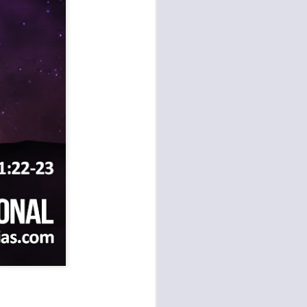
te agendadas
con el trabajo, los
mnasio.
mpo pasa demasiado
 quienes llamamos