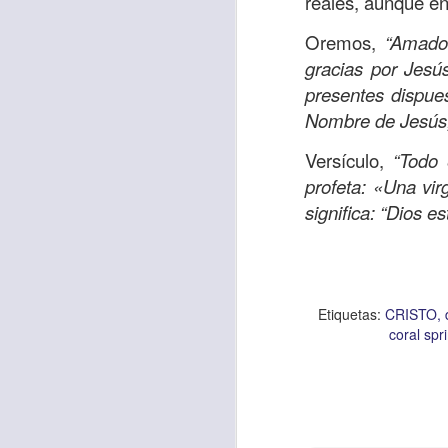
reales, aunque en
Oremos,
“Amado 
gracias por Jesú
Etiquetas:
biblia
C
presentes dispues
JCQPAST
Nombre de Jesús
Versículo,
“Todo 
profeta: «Una vi
significa: “Dios e
AUG
Etiquetas:
CRISTO
6
coral spr