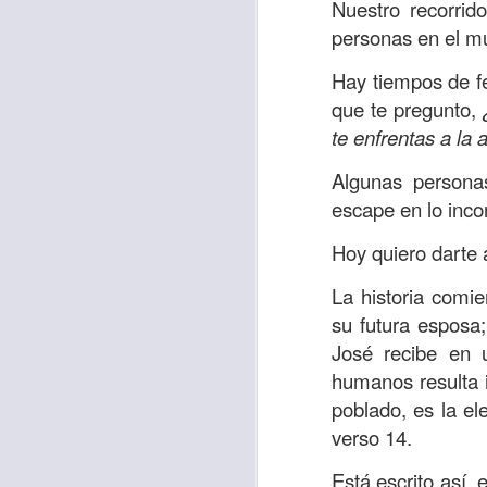
“amados”
, es decir
Nuestro recorrid
personas en el m
Yo tengo gratos r
esos buenos recuer
Hay tiempos de fe
de tiempo, muchos 
que te pregunto,
lo mejor que tenían
te enfrentas a la
Te invito a reflexi
Algunas persona
tu familia?
escape en lo incor
En la Biblia, el c
Hoy quiero darte 
del cristiano. Esta
La historia comi
Particularmente, e
su futura esposa;
malo, seguid lo b
José recibe en 
humanos resulta 
Dios nos pide que
poblado, es la el
debemos dejar una
verso 14.
las personas que
Está escrito así, 