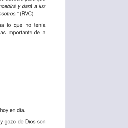
es una decisión de
ncebirá y dará a luz
osotros.”
(RVC)
el corazón de los
ma lo que no tenía
ve el propósito de
 mas importante de la
r unidos en familia
 importantes en tu
ios y de amar como
 nos das propósito;
es sin fingimiento,
s; lo declaro en el
hoy en día.
no
”. Romanos 12:9
d y gozo de Dios son