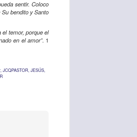
ueda sentir. Coloco
n Su bendito y Santo
vida worship center
IP CENTER
 el temor, porque el
ionado en el amor”
. 1
r
JCQPASTOR
JESÚS
R