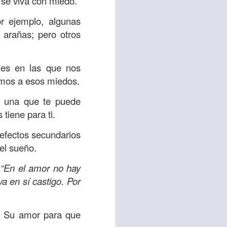
 se viva con miedo.
r ejemplo, algunas
 tú también tengas
 arañas; pero otros
significó inversión
estar en casa y dar
nes en las que nos
emos a esos miedos.
está el amor hacia
a; una que te puede
 tiene para ti.
ista de los deberes
a vida correcta.
 efectos secundarios
el sueño.
iento. Aborreced lo
,
“En el amor no hay
a en sí castigo. Por
bién significa que
n los corazones de
a Su amor para que