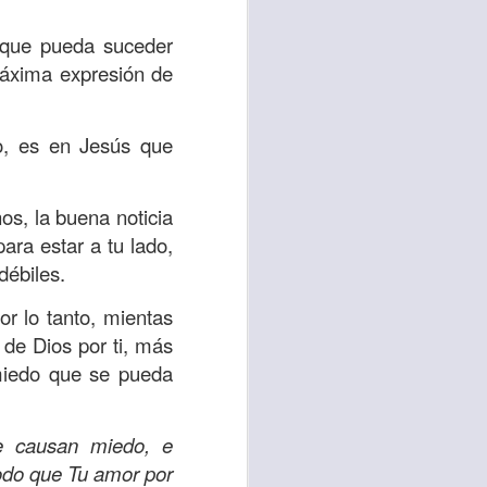
es una decisión de
 que pueda suceder
máxima expresión de
el corazón de los
ve el propósito de
r unidos en familia
, es en Jesús que
 importantes en tu
s, la buena noticia
ios y de amar como
ra estar a tu lado,
débiles.
 nos das propósito;
r lo tanto, mientas
es sin fingimiento,
 de Dios por ti, más
s; lo declaro en el
 miedo que se pueda
no
”. Romanos 12:9
e causan miedo, e
todo que Tu amor por