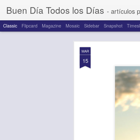
Buen Día Todos los Días
- artículos 
Classic
Flipcard
Magazine
Mosaic
Sidebar
Snapshot
Timesl
AUG
MAR
7
15