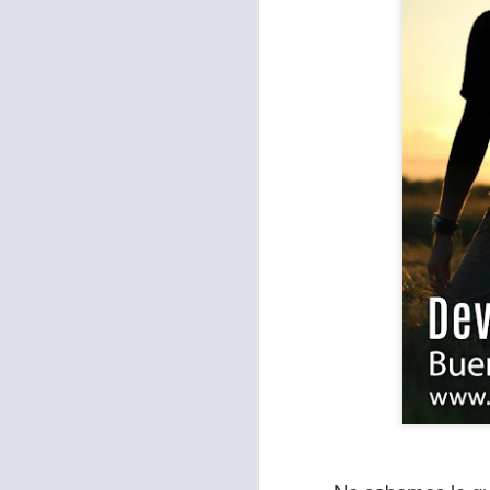
Para muchos, la v
acorde con una list
logros profesionale
Es quizás por est
rápido, tanto, q