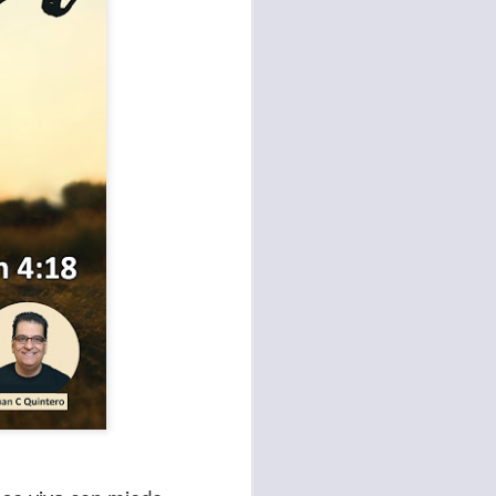
te agendadas
con el trabajo, los
mnasio.
mpo pasa demasiado
 quienes llamamos