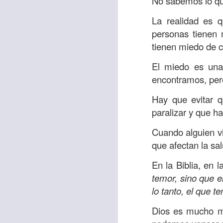
No sabemos lo qu
“amados”
, es decir
La realidad es 
Yo tengo gratos r
personas tienen 
esos buenos recuer
tienen miedo de c
de tiempo, muchos 
lo mejor que tenían
El miedo es una 
encontramos, per
Te invito a reflexi
tu familia?
Hay que evitar q
paralizar y que ha
En la Biblia, el c
del cristiano. Esta
Cuando alguien vi
que afectan la sa
Particularmente, e
malo, seguid lo b
En la Biblia, en 
temor, sino que e
Dios nos pide que
lo tanto, el que 
debemos dejar una
las personas que
Dios es mucho m