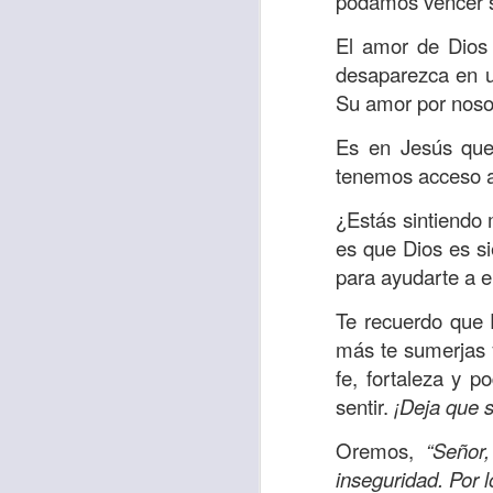
podamos vencer s
Amar es mucho má
permanecer, de est
El amor de Dios
desaparezca en u
Cuando amamos de
Su amor por noso
seres amados, per
vida, porque en el
Es en Jesús que
para siempre.
tenemos acceso a
Es tiempo de revi
¿Estás sintiendo
vida. En otras pa
es que Dios es s
Dios nos ama.
para ayudarte a e
Oremos: “
Señor, s
Te recuerdo que 
por eso decido que
más te sumerjas y
sincero, real. Ben
fe, fortaleza y 
nombre de Jesús.
sentir.
¡Deja que s
Versículo:
“
El amor
Oremos,
“Señor
(RVR1960)
inseguridad. Por 