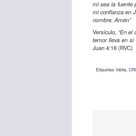
mi sea la fuente
mi confianza en J
nombre, Amén”
Etiquetas:
biblia
C
JCQPAST
Versículo,
“En el 
temor lleva en sí
Juan 4:18 (RVC)
Etiquetas:
biblia
CR
AUG
6