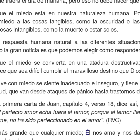
e traerá el día de mañana, pero eso no debe hacer que
, a nuestra familia.
que el miedo está en nuestra naturaleza humana. Po
ecuerdos del amor de mis padres y abuelos; y tal vez
miedo a las cosas tangibles, como la oscuridad o las
dos; lo cierto es que para la mayoría de ellos ese amor 
osas intangibles, como la muerte o estar solos.
incluso sacrificando sus aspiraciones personales por 
 por su familia.
respuesta humana natural a las diferentes situacio
o la gran noticia es que podemos elegir cómo respond
onar sobre:
¿Cuáles son tus prioridades?, ¿En qué lugar 
ue el miedo se convierta en una atadura destructiv
ce que sea difícil cumplir el maravilloso destino que Dios
apítulo 12 de la carta a los romanos se conoce como la l
 contiene recomendaciones sabias y justas para llevar un
ve con miedo se siente inadecuado e inseguro, y tiene
lud, que van desde ataques de pánico hasta trastornos d
n el verso 9 dice lo siguiente:
“
El amor sea sin fingim
ueno
”. Romanos 12:9 (RVR1960)
la primera carta de Juan, capítulo 4, verso 18, dice así
l perfecto amor echa fuera el temor, porque el temor llev
 amemos sin fingimiento, con sinceridad, pero eso tam
teme, no ha sido perfeccionado en el amor”
. (RVC)
 huella marcada, una especie de impronta de amor e
 amamos.
ás grande que cualquier miedo;
É
l nos ama y nos d