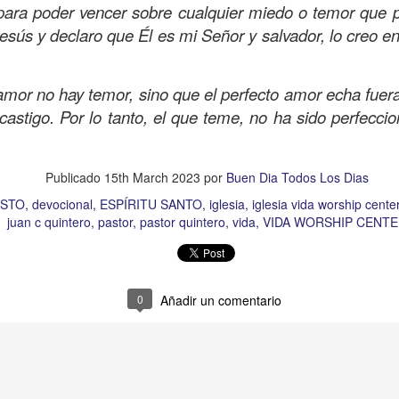
 para poder vencer sobre cualquier miedo o temor que p
Publicado
21 hours ago
por
Buen Dia Todos Los Dias
esús y declaro que Él es mi Señor y salvador, lo creo e
Ubicación:
10303 Royal Palm Blvd, Coral Springs, FL 33065, USA
RISTO
devocional
ESPÍRITU SANTO
iglesia
IGLESIA VIDA
iglesia 
OR
JESÚS
juan c quintero
pastor
pastor quintero
vida
VIDA WORSH
amor no hay temor, sino que el perfecto amor echa fuera
 castigo. Por lo tanto, el que teme, no ha sido perfecc
0
Añadir un comentario
Publicado
15th March 2023
por
Buen Dia Todos Los Dias
ISTO
devocional
ESPÍRITU SANTO
iglesia
iglesia vida worship cente
juan c quintero
pastor
pastor quintero
vida
VIDA WORSHIP CENTE
Buenos Samaritanos
0
Añadir un comentario