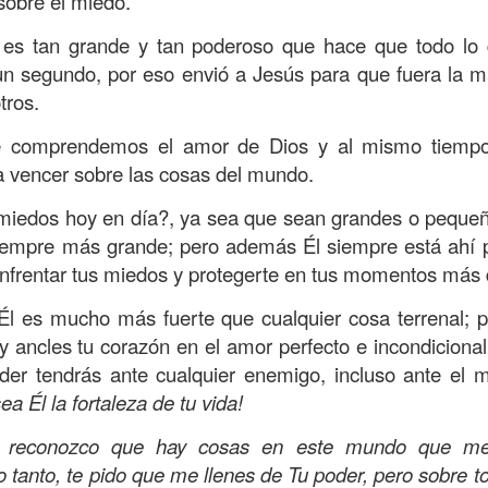
obre el miedo.
s que decir
“te amo” o
que regalar
flores o chocolates;
ar presente y de respetar a los seres amados.
 es tan grande y tan poderoso que hace que todo lo
n segundo, por eso envió a Jesús para que fuera la 
 verdad, expresamos la esencia de Dios; se alegra 
tros.
o también se nos aumentan los deseos de vivir, se revi
 amor todo lo podemos hacer, desde perdonar hasta vivi
 comprendemos el amor de Dios y al mismo tiempo
 vencer sobre las cosas del mundo.
sar el estado de tu corazón hacia quienes consideras
 miedos hoy en día?, ya sea que sean grandes o pequeño
labras, es tiempo de tener hogares a la manera de D
iempre más grande; pero además Él siempre está ahí pa
nfrentar tus miedos y protegerte en tus momentos más 
é que por amor nos has redimido, nos has restaurado y
Él es mucho más fuerte que cualquier cosa terrenal; po
, desde hoy, el motor de mi vida sea el amor, aquel que 
 ancles tu corazón en el amor perfecto e incondicional
digo a mi familia, me comprometo a amar sin condicione
poder tendrás ante cualquier enemigo, incluso ante el
 Amén
”.
ea Él la fortaleza de tu vida!
 sea sin fingimiento. Aborreced lo malo, seguid lo bue
, reconozco que hay cosas en este mundo que m
lo tanto, te pido que me llenes de Tu poder, pero sobre 