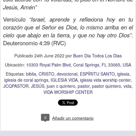
Jesús, Amén”
Versículo
“Israel, aprende y reflexiona hoy en tu
corazón que el Señor es Dios, lo mismo arriba en el
cielo que abajo en la tierra, y que no hay otro Dios”
.
Deuteronomio 4:39 (RVC)
Publicado
24th June 2022
por
Buen Dia Todos Los Dias
Ubicación:
10303 Royal Palm Blvd, Coral Springs, FL 33065, USA
Etiquetas:
biblia
CRISTO
devocional
ESPÍRITU SANTO
iglesia
iglesia de coral springs
IGLESIA VIDA
iglesia vida worship center
JCQPASTOR
JESÚS
juan c quintero
pastor
pastor quintero
vida
VIDA WORSHIP CENTER
0
Añadir un comentario