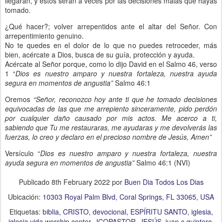
llegaran, y estos serán a veces por las decisiones malas que hayas
tomado.
¿Qué hacer?; volver arrepentidos ante el altar del Señor. Con
arrepentimiento genuino.
No te quedes en el dolor de lo que no puedes retroceder, más
bien, acércate a Dios, busca de su guía, protección y ayuda.
Acércate al Señor porque, como lo dijo David en el Salmo 46, verso
1 “
Dios es nuestro amparo y nuestra fortaleza, nuestra ayuda
segura en momentos de angustia”
Salmo 46:1
Oremos
“Señor, reconozco hoy ante ti que he tomado decisiones
equivocadas de las que me arrepiento sinceramente, pido perdón
por cualquier daño causado por mis actos. Me acerco a ti,
sabiendo que Tu me restauraras, me ayudaras y me devolverás las
fuerzas, lo creo y declaro en el precioso nombre de Jesús, Amen”
Versículo “
Dios es nuestro amparo y nuestra fortaleza, nuestra
ayuda segura en momentos de angustia”
Salmo 46:1 (NVI)
Publicado
8th February 2022
por
Buen Dia Todos Los Dias
Ubicación:
10303 Royal Palm Blvd, Coral Springs, FL 33065, USA
Etiquetas:
biblia
CRISTO
devocional
ESPÍRITU SANTO
iglesia
iglesia vida worship center
JCQPASTOR
JESÚS
juan c quintero