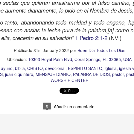
s sectas que quieran arrastrarme por el falso camino,
Publicado
7 hours ago
por
Buen Dia Todos Los Dias
se aumente diariamente, lo pido en el Nombre de Jesú
Ubicación:
10303 Royal Palm Blvd, Coral Springs, FL 33065, USA
lo tanto, abandonando toda maldad y todo engaño, hip
RISTO
devocional
ESPÍRITU SANTO
iglesia
IGLESIA VIDA
iglesia 
seen con ansias la leche pura de la palabra,[a] como n
OR
JESÚS
juan c quintero
pastor
pastor quintero
vida
VIDA WORSH
ella, crecerán en su salvación”
1 Pedro 2:1-2
(NVI)
Publicado
31st January 2022
por
Buen Dia Todos Los Dias
0
Añadir un comentario
Ubicación:
10303 Royal Palm Blvd, Coral Springs, FL 33065, USA
ayuno
biblia
CRISTO
devocional
ESPÍRITU SANTO
iglesia
iglesia 
S
juan c quintero
MENSAJE DIARIO
PALABRA DE DIOS
pastor
past
WORSHIP CENTER
Buenos Samaritanos
0
Añadir un comentario