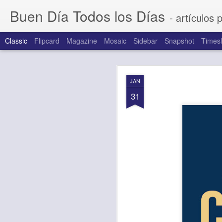
Buen Día Todos los Días
- artículos 
Classic
Flipcard
Magazine
Mosaic
Sidebar
Snapshot
Timesl
AUG
JAN
7
31