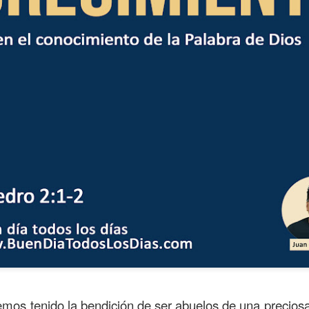
ida es una carrera continua de actividades perfectamen
a de logros esperados, la mayoría de ellos relacionados 
s e incluso los logros en el cuidado del cuerpo en el gi
o que cada vez se tiene la sensación de que el tie
ue no alcanza para compartir tiempo con los seres a
mos tenido la bendición de ser abuelos de una precios