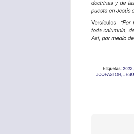
doctrinas y de la
puesta en Jesús 
Versículos
“Por 
Etiquetas:
biblia
C
toda calumnia, de
JCQPAST
Así, por medio de 
Etiquetas:
2022
JCQPASTOR
JESÚ
AUG
6