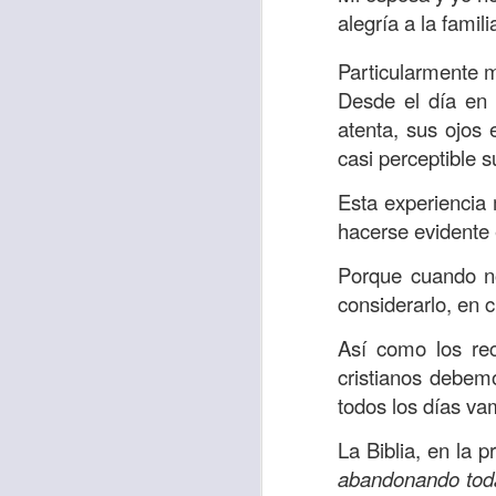
“amados”
, es decir
alegría a la famil
Yo tengo gratos r
Particularmente m
esos buenos recuer
Desde el día en
de tiempo, muchos 
atenta, sus ojos 
lo mejor que tenían
casi perceptible s
Te invito a reflexi
Esta experiencia
tu familia?
hacerse evidente 
En la Biblia, el c
Porque cuando no
del cristiano. Esta
considerarlo, en 
Particularmente, e
Así como los rec
malo, seguid lo b
cristianos debemo
Dios nos pide que
todos los días va
debemos dejar una
La Biblia, en la 
las personas que
abandonando toda