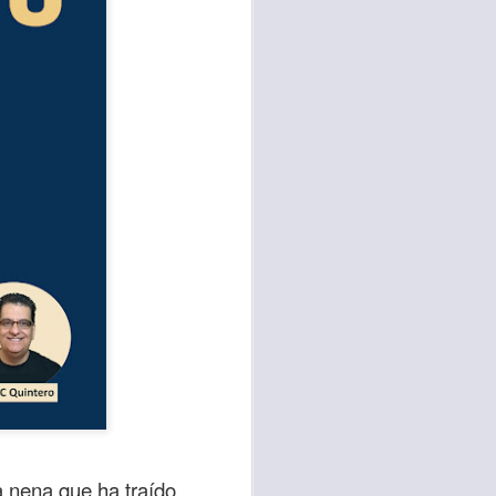
te agendadas
con el trabajo, los
mnasio.
mpo pasa demasiado
 quienes llamamos
a nena que ha traído