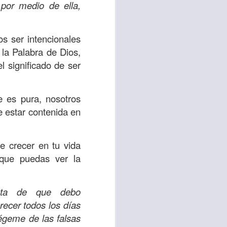
es una decisión de
 por medio de ella,
el corazón de los
s ser intencionales
ve el propósito de
 la Palabra de Dios,
r unidos en familia
l significado de ser
 importantes en tu
e es pura, nosotros
ios y de amar como
e estar contenida en
 nos das propósito;
e crecer en tu vida
es sin fingimiento,
 que puedas ver la
s; lo declaro en el
nta de que debo
no
”. Romanos 12:9
ecer todos los días
tégeme de las falsas