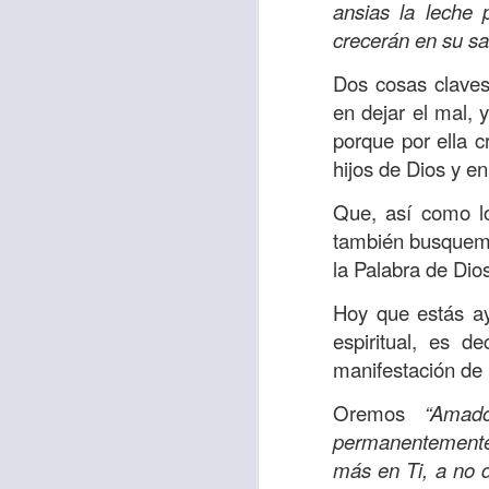
Amar es mucho má
ansias la leche 
permanecer, de est
crecerán en su sa
Cuando amamos de
Dos cosas claves
seres amados, per
en dejar el mal, 
vida, porque en el
porque por ella c
para siempre.
hijos de Dios y e
Es tiempo de revi
Que, así como lo
vida. En otras pa
también busquemos
Dios nos ama.
la Palabra de Dio
Oremos: “
Señor, s
Hoy que estás ay
por eso decido que
espiritual, es 
sincero, real. Ben
manifestación de S
nombre de Jesús.
Oremos
“Amad
Versículo:
“
El amor
permanentemente 
(RVR1960)
más en Ti, a no d