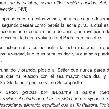
s que decir
“te amo” o
que regalar
flores o chocolates;
pura de la palabra, como niños recién nacidos. Así,
ar presente y de respetar a los seres amados.
lvación”
, (NVI)
 verdad, expresamos la esencia de Dios; se alegra 
 aprendemos en estos versos, primero es que debemo
o también se nos aumentan los deseos de vivir, se revi
y segundo desear como bebés la leche pura, la cual es
 amor todo lo podemos hacer, desde perdonar hasta vivi
recemos en el conocimiento de Jesús, en revelación de
n descubrir la buena voluntad del Padre para nosotros.
sar el estado de tu corazón hacia quienes consideras
s bebes naturales necesitan la leche materna, la qu
labras, es tiempo de tener hogares a la manera de D
 la verdad, la que es pura, es decir, la que solo pued
s.
é que por amor nos has redimido, nos has restaurado y
unando y orando, pídele al Señor que nunca pares d
, desde hoy, el motor de mi vida sea el amor, aquel que 
decir que tu relación con él sea mayor cada día, y
digo a mi familia, me comprometo a amar sin condicione
u Gloria en ti para servir en Su propósito.
 Amén
”.
o Señor, gracias por ayudarme a darme cue
 sea sin fingimiento. Aborreced lo malo, seguid lo bue
revisar el estado de mi fe. Te pido que me ayudes a cr
escuidar el alimento espiritual que es Tu Palabra. Pro