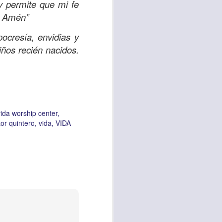
 y permite que mi fe
s, Amén”
ocresía, envidias y
vida worship center
iños recién nacidos.
IP CENTER
vida worship center
or quintero
vida
VIDA