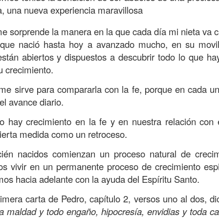
, a nuestra familia.
ia, una nueva experiencia maravillosa
ecuerdos del amor de mis padres y abuelos; y tal vez
e sorprende la manera en la que cada día mi nieta va c
dos; lo cierto es que para la mayoría de ellos ese amor 
 que nació hasta hoy a avanzado mucho, en su movil
incluso sacrificando sus aspiraciones personales por 
están abiertos y dispuestos a descubrir todo lo que ha
 por su familia.
u crecimiento.
onar sobre:
¿Cuáles son tus prioridades?, ¿En qué lugar 
 me sirve para compararla con la fe, porque en cada u
el avance diario.
apítulo 12 de la carta a los romanos se conoce como la l
 hay crecimiento en la fe y en nuestra relación con
 contiene recomendaciones sabias y justas para llevar un
cierta medida como un retroceso.
n el verso 9 dice lo siguiente:
“
El amor sea sin fingim
ién nacidos comienzan un proceso natural de crecim
ueno
”. Romanos 12:9 (RVR1960)
s vivir en un permanente proceso de crecimiento espir
 amemos sin fingimiento, con sinceridad, pero eso tam
mos hacia adelante con la ayuda del Espíritu Santo.
 huella marcada, una especie de impronta de amor e
primera carta de Pedro, capítulo 2, versos uno al dos, di
 amamos.
 maldad y todo engaño, hipocresía, envidias y toda c