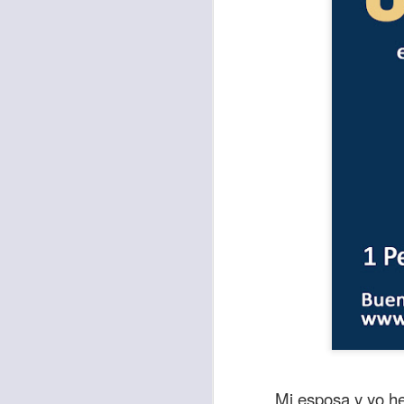
Para muchos, la v
acorde con una list
logros profesionale
Es quizás por est
rápido, tanto, q
Mi esposa y yo he