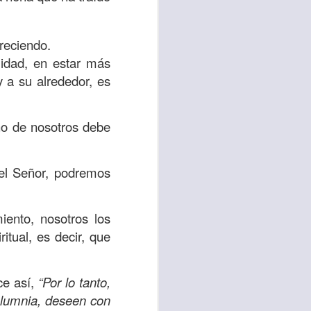
 tú también tengas
reciendo.
significó inversión
idad, en estar más
estar en casa y dar
y a su alrededor, es
está el amor hacia
no de nosotros debe
ista de los deberes
 el Señor, podremos
a vida correcta.
iento. Aborreced lo
iento, nosotros los
itual, es decir, que
bién significa que
n los corazones de
ce así,
“Por lo tanto,
alumnia, deseen con