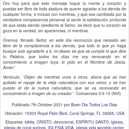
Oro hoy para que este mensaje toque tu mente y corazón y
puedas ser libre de toda atadura de querer agradar a los demás de
cualquier forma, e incluso con mentiras, y que sea cambiada por la
verdadera complacencia personal al sentir la satisfacción profunda
de que estás siendo obediente al Señor, es decir que tu corazón se
goza en la verdad, sin apariencias, ni mentiras.
Oremos
“Amado Señor, en este día reconozco que necesito ser
libre de la complacencia a los demás, que todo lo que yo haga
busque solo agradarte a ti, mi deseo es que se cumpla lo que dice
tu Palabra, que todos los días me voy renovando en el
conocimiento a imagen tuya, lo pido en el Nombre de Jesús,
Amén”
Versículo,
“Dejen de mentirse unos a otros, ahora que se han
quitado el ropaje de la vieja naturaleza con sus vicios, y se han
puesto el de la nueva naturaleza, que se va renovando en
conocimiento a imagen de su creador.”
. Colosenses 3:9-10 (NVI)
Publicado
7th October 2021
por
Buen Dia Todos Los Dias
Ubicación:
10303 Royal Palm Blvd, Coral Springs, FL 33065, USA
Etiquetas:
biblia
CRISTO
devocional
ESPÍRITU SANTO
iglesia
iglesia de coral springs
IGLESIA VIDA
iglesia vida worship center