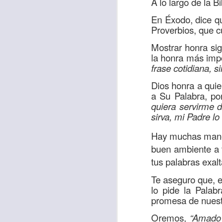
A lo largo de la 
sostiene Jesús c
En Éxodo, dice q
cuando le había es
Proverbios, que c
cumplir lo que está
Mostrar honra sig
alma, y con todas 
la honra más impo
10:27).
frase cotidiana, s
Pero cuando el hom
Dios honra a quie
lo hizo para que 
a Su Palabra, po
quiera servirme 
parábola nos cues
sirva, mi Padre lo
tiempo.
Hay muchas maner
El Señor quiere
buen ambiente a t
sufriendo. Pero 
tus palabras exal
necesidad y no t
Te aseguro que, e
dificultades y te h
lo pide la Palab
Te motivo para que
promesa de nuestr
del 25 al 37.
Oremos,
“Amado 