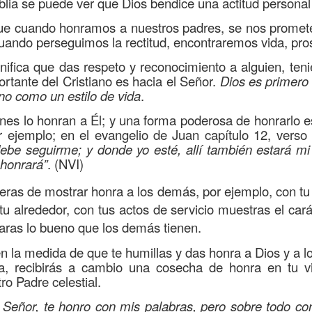
Biblia se puede ver que Dios bendice una actitud personal
on un
“intérprete de la ley
”, quien lo cuestiona sobre
q
ue cuando honramos a nuestros padres, se nos promete
te hombre dicho que lo que hay que hacer para heredar
uando perseguimos la rectitud, encontraremos vida, pro
 escrito, y dijo:
“Amarás al Señor tu Dios con todo tu cor
nifica que das respeto y reconocimiento a alguien, te
tus fuerzas, y con toda tu mente; y a tu prójimo como 
rtante del Cristiano es hacia el Señor.
Dios es primero
ino como un estilo de vida
.
bre cuestionó a Jesús sobre el prójimo, el Señor le c
nes lo honran a Él; y una forma poderosa de honrarlo 
el estado de su corazón se pusiera en evidencia. La 
r ejemplo; en el evangelio de Juan capítulo 12, verso
debe seguirme; y donde yo esté, allí también estará mi
tiona también profundamente sobre el estado de nuest
 honrará”
. (NVI)
as de mostrar honra a los demás, por ejemplo, con tu 
 que amemos y que seamos respuesta para las pe
u alrededor, con tus actos de servicio muestras el cará
las preguntas que surgen son:
¿has pasado por dela
taras lo bueno que los demás tienen.
e has detenido a ayudar?; ¿conoces a alguien que
n la medida de que te humillas y das honra a Dios y a 
aces el de la vista gorda o el de los oídos sordos?
ra, recibirás a cambio una cosecha de honra en tu 
 leas esta parábola completa en el evangelio de Lucas, 
o Padre celestial.
Señor, te honro con mis palabras, pero sobre todo con