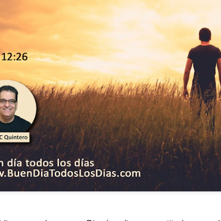
s años pareciera que el común de las personas estuvie
mismas, mirando y actuando solamente para ellas mism
sirviendo a los demás.
ibilidad por la necesidad ajena se fuera desvaneciendo
ísmo, creando una brecha que separa a unos de los otr
elata la parábola del Buen Samaritano; esta comienza 