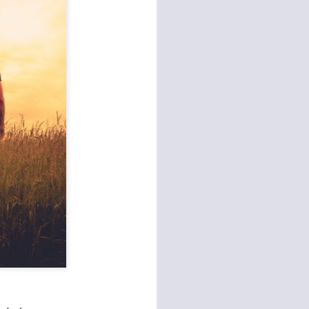
sen cada vez más
as y cada vez
, lo que contribuye
os seres humanos.
con un diálogo que