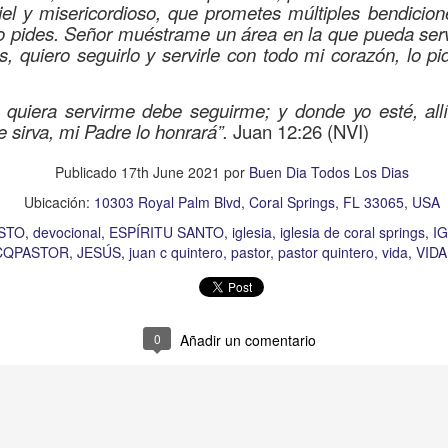
fiel y misericordioso, que prometes múltiples bendicio
amaritano es el único que responde ante la necesida
o pides. Señor muéstrame un área en la que pueda serv
o y herido, dejado en la brecha del camino.
s, quiero seguirlo y servirle con todo mi corazón, lo 
suponía que los sacerdotes judíos y los levitas deb
 quiera servirme debe seguirme; y donde yo esté, all
icordiosos ante la necesidad de los demás, pero estos
 sirva, mi Padre lo honrará”.
Juan 12:26 (NVI)
e se suponía no iba a ser el que mostrara el amor y l
 la necesidad.
Publicado
17th June 2021
por
Buen Dia Todos Los Dias
beríamos ser los primeros en mostrar la bondad, la
Ubicación:
10303 Royal Palm Blvd, Coral Springs, FL 33065, USA
quellos que están en necesidad, dando de lo que ten
STO
devocional
ESPÍRITU SANTO
iglesia
iglesia de coral springs
IG
CQPASTOR
JESÚS
juan c quintero
pastor
pastor quintero
vida
VID
ndo con lo que sabemos, no con evasivas; sirviendo 
n de hoy sea la que abra las puertas de tu corazón pa
0
Añadir un comentario
a insensibilidad de la cultura actual no te lleve a vivi
 de personas en necesidad, que incluso muchos de ell
o los has visto, o los has ignorado.
dre celestial, hoy reconozco que he estado viviendo so