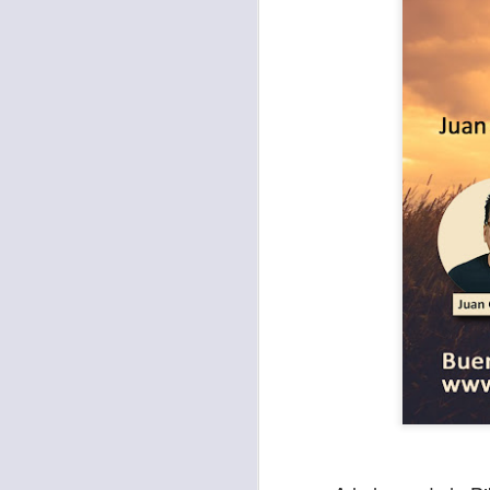
Con el paso de lo
encerradas en sí 
menos ayudando y 
Es como si la sens
al espíritu de ego
En la Biblia se r