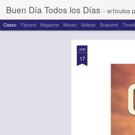
Buen Día Todos los Días
- artículos 
Classic
Flipcard
Magazine
Mosaic
Sidebar
Snapshot
Timesl
AUG
JUN
6
17