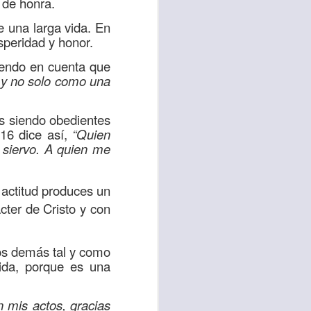
 de honra.
uién es el prójimo,
 una larga vida. En
 la vida eterna era
speridad y honor.
azón, y con toda tu
niendo en cuenta que
a ti mismo”
. (Lucas
 y no solo como una
ontó una parábola y
es siendo obedientes
verdad es que esta
 16 dice así,
“Quien
 siervo. A quien me
ro corazón en este
actitud produces un
rsonas que están
cter de Cristo y con
nte de alguien en
 está pasando por
los demás tal y como
vida, porque es una
capítulo 10, versos
 mis actos, gracias