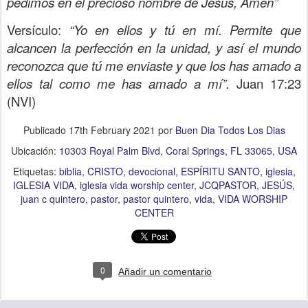
pedimos en el precioso nombre de Jesús, Amen”
Versículo:
“Yo en ellos y tú en mí. Permite que
alcancen la perfección en la unidad, y así el mundo
reconozca que tú me enviaste y que los has amado a
ellos tal como me has amado a mí”.
Juan 17:23
(NVI)
Publicado
17th February 2021
por
Buen Dia Todos Los Dias
Ubicación:
10303 Royal Palm Blvd, Coral Springs, FL 33065, USA
Etiquetas:
biblia
CRISTO
devocional
ESPÍRITU SANTO
iglesia
IGLESIA VIDA
iglesia vida worship center
JCQPASTOR
JESÚS
juan c quintero
pastor
pastor quintero
vida
VIDA WORSHIP
CENTER
0
Añadir un comentario