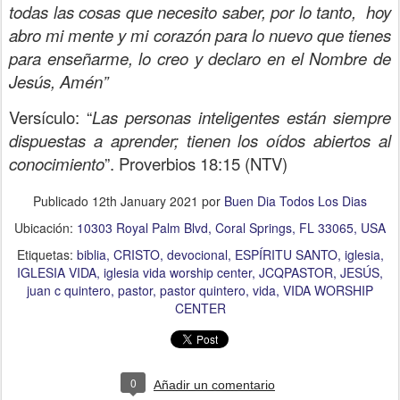
todas las cosas que necesito saber, por lo tanto, hoy
abro mi mente y mi corazón para lo nuevo que tienes
para enseñarme, lo creo y declaro en el Nombre de
Jesús, Amén”
Versículo: “
Las personas inteligentes están siempre
dispuestas a aprender; tienen los oídos abiertos al
conocimiento
”. Proverbios 18:15 (NTV)
Publicado
12th January 2021
por
Buen Dia Todos Los Dias
Ubicación:
10303 Royal Palm Blvd, Coral Springs, FL 33065, USA
Etiquetas:
biblia
CRISTO
devocional
ESPÍRITU SANTO
iglesia
IGLESIA VIDA
iglesia vida worship center
JCQPASTOR
JESÚS
juan c quintero
pastor
pastor quintero
vida
VIDA WORSHIP
CENTER
0
Añadir un comentario