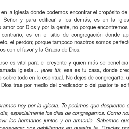
amaritano es el único que responde ante la necesida
en la Iglesia donde podemos encontrar el propósito de 
o y herido, dejado en la brecha del camino.
l Señor y para edificar a los demás, es en la igl
suponía que los sacerdotes judíos y los levitas deb
o amor por Dios y por la gente, no porque encontremos 
icordiosos ante la necesidad de los demás, pero estos
 contrario, es en el sitio de congregación donde a
e se suponía no iba a ser el que mostrara el amor y l
speto, el perdón; porque tampoco nosotros somos perfectos
 la necesidad.
s con el favor y la Gracia de Dios.
beríamos ser los primeros en mostrar la bondad, la
rse es vital para el creyente y quien más se beneficia
quellos que están en necesidad, dando de lo que ten
lamada Iglesia…
¡eres tú!
; esa es tu casa, donde crec
ndo con lo que sabemos, no con evasivas; sirviendo 
 sobre todo en lo espiritual. No dejes de congregarte, u
Dios trae por medio del predicador o del pastor te edif
n de hoy sea la que abra las puertas de tu corazón pa
a insensibilidad de la cultura actual no te lleve a vivi
oramos hoy por la iglesia. Te pedimos que despiertes
 de personas en necesidad, que incluso muchos de ell
 día, especialmente los días de congregarnos. Como n
o los has visto, o los has ignorado.
ivir los hermanos juntos y en armonía. Sabemos que
dre celestial, hoy reconozco que he estado viviendo so
rtenecer nos debilitamos en nuestra fe. Gracias por 