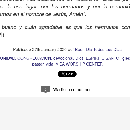
e he olvidado de los demás que están en necesidad. 
res de ese lugar, por los hermanos y por la comuni
nsibilidad ante el dolor del “prójimo”. Te pido Señor qu
amos en el nombre de Jesús, Amén”
.
zón cuando alguien tenga necesidad para poder extende
 bueno y cuán agradable es que los hermanos conv
sperar nada a cambio, lo pido en el Nombre de Jesús, A
I)
Publicado
18 hours ago
por
Buen Dia Todos Los Dias
Ubicación:
10303 Royal Palm Blvd, Coral Springs, FL 33065, USA
Publicado
27th January 2020
por
Buen Dia Todos Los Dias
TO
devocional
ESPÍRITU SANTO
iglesia
iglesia de coral springs
IGL
UNIDAD
CONGREGACION
devocional
Dios
ESPIRITU SANTO
igles
QPASTOR
JESÚS
juan c quintero
pastor
pastor quintero
vida
VIDA
pastor
vida
VIDA WORSHIP CENTER
0
Añadir un comentario
0
Añadir un comentario
Ánimo y valor