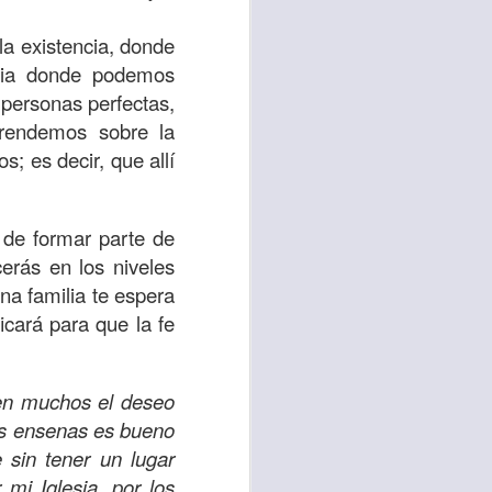
d de un hombre que
la existencia, donde
esia donde podemos
erían ser los más
personas perfectas,
 pasaron de largo;
prendemos sobre la
a compasión fue el
; es decir, que allí
 misericordia y la
 de formar parte de
emos, no de lo que
erás en los niveles
por amor y no por
na familia te espera
icará para que la fe
ra servir y dar al
r ignorando que hay
 en muchos el deseo
os están muy cerca
os ensenas es bueno
 sin tener un lugar
lo para mis propios
mi Iglesia, por los