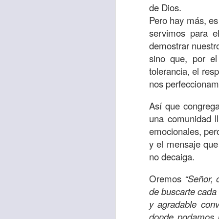
de Dios.
Allí, el hombre s
Pero hay más, es 
había sido atracad
servimos para e
En esa época se 
demostrar nuestr
sensibles y miser
sino que, por el
solo un hombre qu
tolerancia, el re
que respondió ante
nos perfeccionamo
Los cristianos de
Así que congrega
generosidad con a
una comunidad l
nos sobra; ayuda
emocionales, pero
obligación.
y el mensaje que 
no decaiga.
Que esta reflexió
necesitado y que l
Oremos
“Señor, 
miles de millones
de buscarte cada
de ti, y tal vez o n
y agradable conv
Oremos
“Amado Pa
donde podamos pe