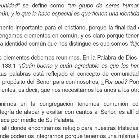
unidad”
se define como
“un grupo de seres huma
on un
“intérprete de la ley
”, quien lo cuestiona sobre
q
n, y lo que la hace especial es que tienen una identi
te hombre dicho que lo que hay que hacer para heredar
 escrito, y dijo:
“Amarás al Señor tu Dios con todo tu cor
ente importante para el cristiano, porque la finalidad
tus fuerzas, y con toda tu mente; y a tu prójimo como 
tengamos elementos en común, y es claro porque ten
 la identidad común que nos distingue es que somos
“hij
bre cuestionó a Jesús sobre el prójimo, el Señor le c
os elementos debemos reunirnos. En la Palabra de Dios
el estado de su corazón se pusiera en evidencia. La 
o 133:1
“¡Cuán bueno y cuán agradable es que los he
tiona también profundamente sobre el estado de nuest
tas palabras está reflejado el concepto de comunidad
l propósito del Señor para con nosotros,
¿Por qué?
Porq
 que amemos y que seamos respuesta para las pe
ientes, es decir, que nos necesitamos los unos a los otr
las preguntas que surgen son:
¿has pasado por dela
nimos en la congregación tenemos comunión con
e has detenido a ayudar?; ¿conoces a alguien que
egría de alabar y exaltar con cantos al Señor, es allí
aces el de la vista gorda o el de los oídos sordos?
talece por medio de Su Palabra.
 leas esta parábola completa en el evangelio de Lucas, 
allí donde encontramos refugio para nuestras tristeza
í donde podemos integrarnos porque tenemos una misma i