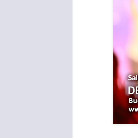
Con el paso de lo
encerradas en sí 
menos ayudando y 
Es como si la sens
al espíritu de ego
En la Biblia se r