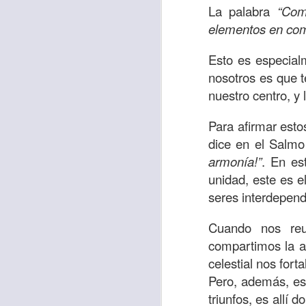
La palabra
“Com
sostiene Jesús c
elementos en comú
cuando le había es
cumplir lo que está
Esto es especialm
alma, y con todas 
nosotros es que 
10:27).
nuestro centro, y
Pero cuando el hom
Para afirmar est
lo hizo para que 
dice en el Salm
parábola nos cues
armonía!”
. En es
tiempo.
unidad, este es e
El Señor quiere
seres interdepend
sufriendo. Pero 
Cuando nos reu
necesidad y no t
compartimos la al
dificultades y te h
celestial nos for
Te motivo para que
Pero, además, es 
del 25 al 37.
triunfos, es all