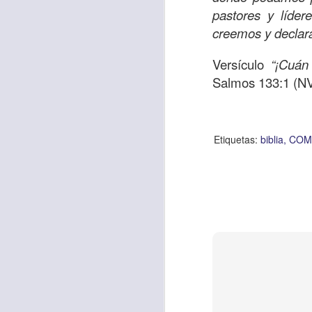
intereses, que m
pastores y líde
perdón por mi inse
creemos y declar
redarguya mi cora
Versículo
“¡Cuán
dar y servir sin e
Salmos 133:1 (NV
Etiquetas:
biblia
CRIS
Etiquetas:
biblia
COM
worship center
JC
AUG
5