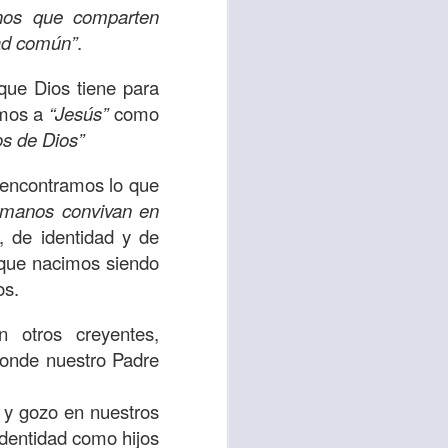
nos que comparten
uién es el prójimo,
dad común”
.
 la vida eterna era
azón, y con toda tu
 que Dios tiene para
a ti mismo”
. (Lucas
emos a
“Jesús”
como
os de Dios”
ontó una parábola y
 encontramos lo que
verdad es que esta
rmanos convivan en
ro corazón en este
, de identidad y de
ue nacimos siendo
rsonas que están
os.
nte de alguien en
 otros creyentes,
 está pasando por
 donde nuestro Padre
capítulo 10, versos
s y gozo en nuestros
dentidad como hijos