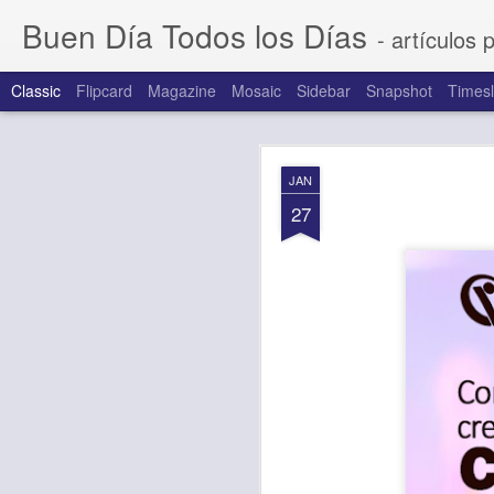
Buen Día Todos los Días
- artículos 
Classic
Flipcard
Magazine
Mosaic
Sidebar
Snapshot
Timesl
AUG
JAN
6
27