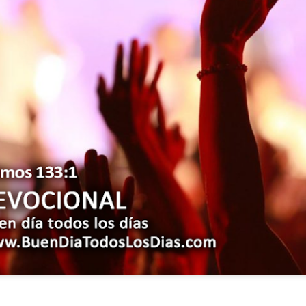
s años pareciera que el común de las personas estuvie
mismas, mirando y actuando solamente para ellas mism
sirviendo a los demás.
ibilidad por la necesidad ajena se fuera desvaneciendo
ísmo, creando una brecha que separa a unos de los otr
elata la parábola del Buen Samaritano; esta comienza 