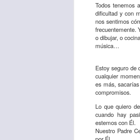
“amados”
, es decir
Todos tenemos al
dificultad y con
Yo tengo gratos r
nos sentimos cómo
esos buenos recuer
frecuentemente.
de tiempo, muchos 
o dibujar, o cocin
lo mejor que tenían
música…
Te invito a reflexi
tu familia?
Estoy seguro de 
En la Biblia, el c
cualquier moment
del cristiano. Esta
es más, sacarías
compromisos.
Particularmente, e
malo, seguid lo b
Lo que quiero de
Dios nos pide que
cuando hay pas
debemos dejar una
estemos con Él.
las personas que
Nuestro Padre Ce
por Él.