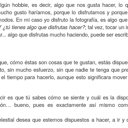
, a nuestra familia.
gún hobbie, es decir, algo que nos gusta hacer, lo qu
 mucho gusto haríamos, porque lo disfrutamos y porque
ecuerdos del amor de mis padres y abuelos; y tal vez
dos. En mi caso yo disfruto la fotografía, es algo qu
dos; lo cierto es que para la mayoría de ellos ese amor 
 Y
¿tú tienes algo que disfrutas hacer?
; tal vez, tocar un
incluso sacrificando sus aspiraciones personales por 
ar... algo que disfrutas mucho haciendo, puede ser escrib
 por su familia.
onar sobre:
¿Cuáles son tus prioridades?, ¿En qué lugar 
que, cómo éstas son cosas que te gustan, estás dispues
apítulo 12 de la carta a los romanos se conoce como la l
o, sin mucho esfuerzo, sin que nadie te tenga que pres
 contiene recomendaciones sabias y justas para llevar un
 el tiempo para hacerlo, aunque esto significara mover
n el verso 9 dice lo siguiente:
“
El amor sea sin fingim
ueno
”. Romanos 12:9 (RVR1960)
cir es que tú sabes cómo se siente y cuál es la dispo
 amemos sin fingimiento, con sinceridad, pero eso tam
ión… bueno, pues es exactamente así mismo com
 huella marcada, una especie de impronta de amor e
 amamos.
lestial desea que estemos dispuestos a hacer, a ir y d