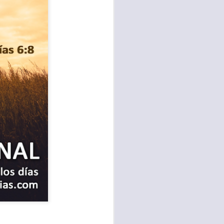
te agendadas
con el trabajo, los
mnasio.
mpo pasa demasiado
 quienes llamamos