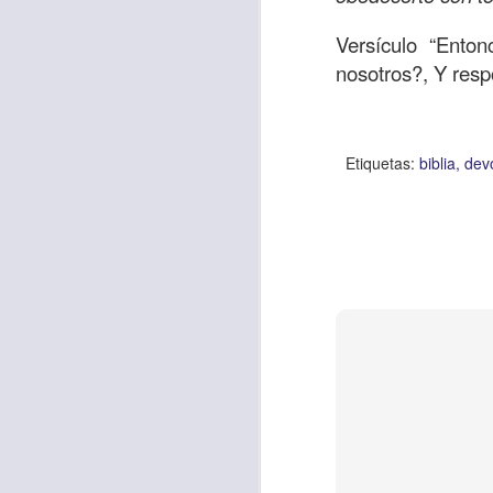
Versículo “Ento
nosotros?, Y res
Etiquetas:
biblia
C
JCQPAST
Etiquetas:
biblia
dev
AUG
6