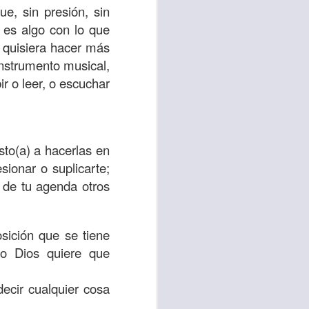
e, sin presión, sin
 es algo con lo que
 tú también tengas
e quisiera hacer más
significó inversión
 instrumento musical,
estar en casa y dar
ir o leer, o escuchar
está el amor hacia
to(a) a hacerlas en
ista de los deberes
ionar o suplicarte;
a vida correcta.
 de tu agenda otros
iento. Aborreced lo
sición que se tiene
bién significa que
o Dios quiere que
n los corazones de
ecir cualquier cosa