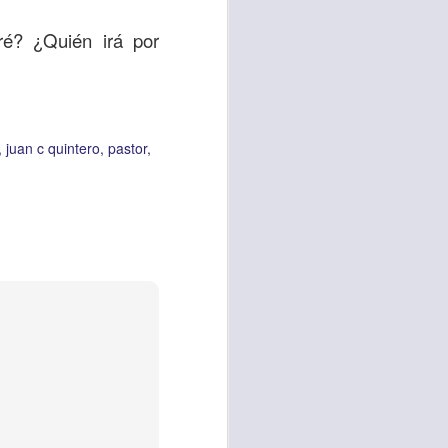
ré? ¿Quién irá por
vida worship center
IP CENTER
juan c quintero
pastor