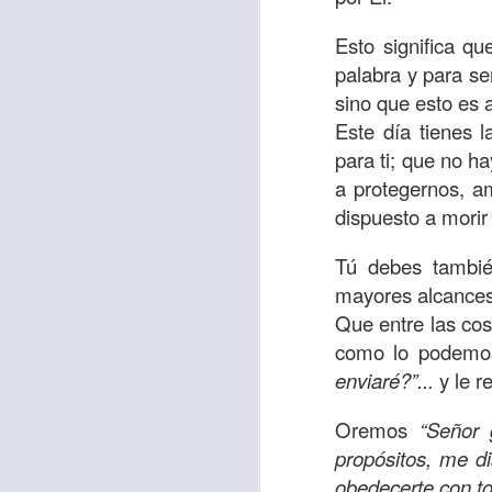
Amar es mucho má
permanecer, de est
Esto significa q
palabra y para se
Cuando amamos de
sino que esto es 
seres amados, per
Este día tienes l
vida, porque en el
para ti; que no h
para siempre.
a protegernos, a
Es tiempo de revi
dispuesto a morir
vida. En otras pa
Tú debes también
Dios nos ama.
mayores alcances 
Oremos: “
Señor, s
Que entre las cosa
por eso decido que
como lo podemos 
sincero, real. Ben
enviaré?”...
y le 
nombre de Jesús.
Oremos
“Señor 
Versículo:
“
El amor
propósitos, me d
(RVR1960)
obedecerte con t