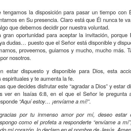
s que decir
“te amo” o
que regalar
flores o chocolates;
ar presente y de respetar a los seres amados.
ue tengamos la disposición para pasar un tiempo con É
ntarnos en Su presencia. Claro está que Él nunca te va 
 verdad, expresamos la esencia de Dios; se alegra 
algo que debemos decidir por nuestra voluntad.
o también se nos aumentan los deseos de vivir, se revi
a gran oportunidad para aceptar la invitación, porque
 amor todo lo podemos hacer, desde perdonar hasta vivi
aya dudas… puesto que el Señor está disponible y disp
marnos, proveernos, guiarnos y mucho, mucho más. T
sar el estado de tu corazón hacia quienes consideras
 por nosotros.
labras, es tiempo de tener hogares a la manera de D
 estar dispuesto y disponible para Dios, esta acci
espirituales y te aumenta la fe.
é que por amor nos has redimido, nos has restaurado y
s que decides disfrutar este “agradar a Dios” y estar di
, desde hoy, el motor de mi vida sea el amor, aquel que 
ver en Isaías 6:8, en el que el Señor le pregunta 
digo a mi familia, me comprometo a amar sin condicione
responde
“Aquí estoy… ¡envíame a mí!”
.
 Amén
”.
gracias por tu inmenso amor por mí, deseo estar d
 sea sin fingimiento. Aborreced lo malo, seguid lo bue
ispongo como el profeta a responderte “envíame a mí”,
odo mi corazón, lo declaro en el nombre de Jesús, Amen