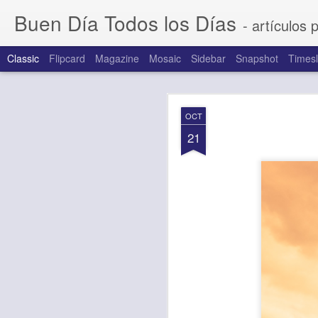
Buen Día Todos los Días
- artículos 
Classic
Flipcard
Magazine
Mosaic
Sidebar
Snapshot
Timesl
AUG
OCT
7
21