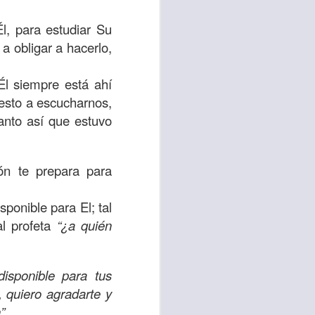
es una decisión de
l, para estudiar Su
a obligar a hacerlo,
el corazón de los
ve el propósito de
 Él siempre está ahí
r unidos en familia
uesto a escucharnos,
anto así que estuvo
 importantes en tu
ios y de amar como
ón te prepara para
 nos das propósito;
sponible para El; tal
es sin fingimiento,
al profeta
“¿a quién
s; lo declaro en el
isponible para tus
no
”. Romanos 12:9
 quiero agradarte y
”