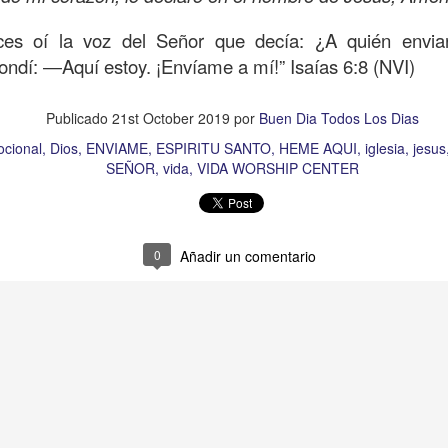
Publicado
12 hours ago
por
Buen Dia Todos Los Dias
nces oí la voz del Señor que decía: ¿A quién envia
Ubicación:
10303 Royal Palm Blvd, Coral Springs, FL 33065, USA
pondí: ―Aquí estoy. ¡Envíame a mí!”
Isaías 6:8 (NVI)
RISTO
devocional
ESPÍRITU SANTO
iglesia
IGLESIA VIDA
iglesia 
OR
JESÚS
juan c quintero
pastor
pastor quintero
vida
VIDA WORSH
Publicado
21st October 2019
por
Buen Dia Todos Los Dias
ocional
Dios
ENVIAME
ESPIRITU SANTO
HEME AQUI
iglesia
jesus
SEÑOR
vida
VIDA WORSHIP CENTER
0
Añadir un comentario
0
Añadir un comentario
Buenos Samaritanos