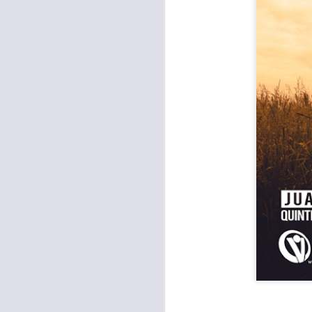
Para muchos, la v
acorde con una list
logros profesionale
Es quizás por est
rápido, tanto, q