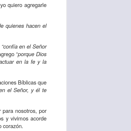
 yo quiero agregarle
uién es el prójimo,
 la vida eterna era
azón, y con toda tu
de quienes hacen el
a ti mismo”
. (Lucas
o
“confía en el Señor
ontó una parábola y
agrego “
porque Dios
verdad es que esta
actuar en la fe y la
ro corazón en este
aciones Bíblicas que
rsonas que están
en el Señor, y él te
nte de alguien en
 está pasando por
 para nosotros, por
capítulo 10, versos
s y vivimos acorde
o corazón.