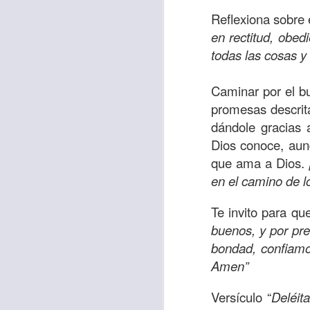
Allí, el hombre s
Reflexiona sobre
había sido atracad
en rectitud, obed
todas las cosas y
En esa época se 
sensibles y miser
Caminar por el bu
solo un hombre qu
promesas descrit
que respondió ante
dándole gracias 
Los cristianos de
Dios conoce, aun
generosidad con a
que ama a Dios.
nos sobra; ayuda
en el camino de l
obligación.
Te invito para q
Que esta reflexió
buenos, y por pr
necesitado y que l
bondad, confiamo
miles de millones
Amen”
de ti, y tal vez o n
Versículo “
Deléit
Oremos
“Amado Pa