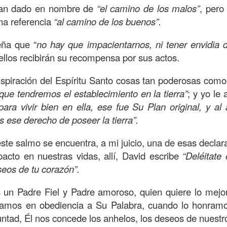
han dado en nombre de
“el camino de los malos”
, pero
on un
“intérprete de la ley
”, quien lo cuestiona sobre
q
na referencia
“al camino de los buenos”.
te hombre dicho que lo que hay que hacer para heredar
 escrito, y dijo:
“Amarás al Señor tu Dios con todo tu cor
eña que “
no hay que impacientarnos, ni tener envidia 
tus fuerzas, y con toda tu mente; y a tu prójimo como 
llos recibirán su recompensa por sus actos.
nspiración del Espíritu Santo cosas tan poderosas com
bre cuestionó a Jesús sobre el prójimo, el Señor le c
rque tendremos el establecimiento en la tierra”
; y yo le 
el estado de su corazón se pusiera en evidencia. La 
 para vivir bien en ella, ese fue Su Plan original, y al 
tiona también profundamente sobre el estado de nuest
ese derecho de poseer la tierra”.
este salmo se encuentra, a mi juicio, una de esas declar
 que amemos y que seamos respuesta para las pe
acto en nuestras vidas, allí, David escribe
“Deléitate 
las preguntas que surgen son:
¿has pasado por dela
eos de tu corazón”.
e has detenido a ayudar?; ¿conoces a alguien que
aces el de la vista gorda o el de los oídos sordos?
 un Padre Fiel y Padre amoroso, quien quiere lo mejor
 leas esta parábola completa en el evangelio de Lucas, 
amos en obediencia a Su Palabra, cuando lo honramo
ntad, Él nos concede los anhelos, los deseos de nuestr