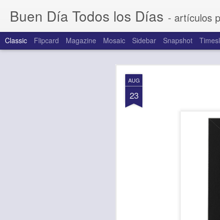
Buen Día Todos los Días
- artículos 
Classic
Flipcard
Magazine
Mosaic
Sidebar
Snapshot
Timesl
AUG
AUG
6
23