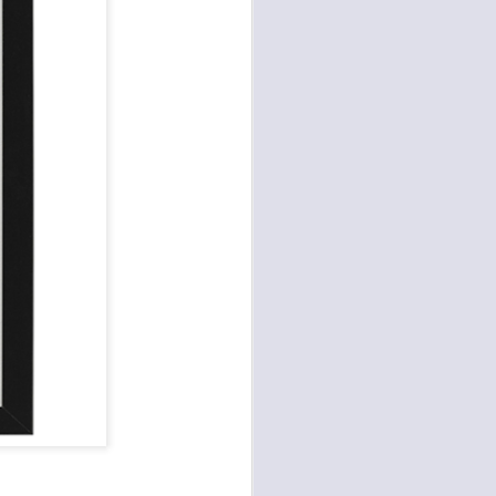
sen cada vez más
as y cada vez
, lo que contribuye
os seres humanos.
con un diálogo que