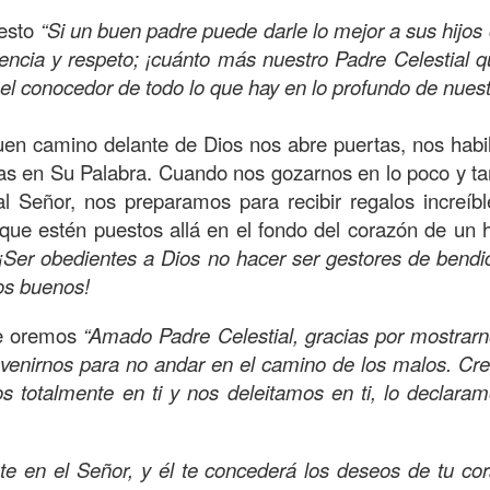
amaritano es el único que responde ante la necesida
 esto
“Si un buen padre puede darle lo mejor a sus hijos
o y herido, dejado en la brecha del camino.
iencia y respeto; ¡cuánto más nuestro Padre Celestial 
 el conocedor de todo lo que hay en lo profundo de nuest
suponía que los sacerdotes judíos y los levitas deb
icordiosos ante la necesidad de los demás, pero estos
en camino delante de Dios nos abre puertas, nos habil
e se suponía no iba a ser el que mostrara el amor y l
as en Su Palabra. Cuando nos gozarnos en lo poco y t
 la necesidad.
al Señor, nos preparamos para recibir regalos increí
beríamos ser los primeros en mostrar la bondad, la
que estén puestos allá en el fondo del corazón de un
quellos que están en necesidad, dando de lo que ten
¡Ser obedientes a Dios no hacer ser gestores de bendi
ndo con lo que sabemos, no con evasivas; sirviendo 
os buenos!
ue oremos
“Amado Padre Celestial, gracias por mostrarn
n de hoy sea la que abra las puertas de tu corazón pa
evenirnos para no andar en el camino de los malos. C
a insensibilidad de la cultura actual no te lleve a vivi
s totalmente en ti y nos deleitamos en ti, lo declaram
 de personas en necesidad, que incluso muchos de ell
o los has visto, o los has ignorado.
ate en el Señor, y él te concederá los deseos de tu co
dre celestial, hoy reconozco que he estado viviendo so