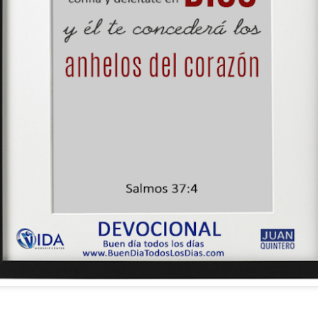
s años pareciera que el común de las personas estuvie
mismas, mirando y actuando solamente para ellas mism
sirviendo a los demás.
ibilidad por la necesidad ajena se fuera desvaneciendo
ísmo, creando una brecha que separa a unos de los otr
elata la parábola del Buen Samaritano; esta comienza 