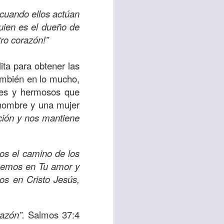
d de un hombre que
 cuando ellos actúan
quien es el dueño de
ro corazón!”
erían ser los más
 pasaron de largo;
ita para obtener las
a compasión fue el
ambién en lo mucho,
bles y hermosos que
 misericordia y la
 hombre y una mujer
emos, no de lo que
ción y nos mantiene
por amor y no por
os el camino de los
ra servir y dar al
reemos en Tu amor y
r ignorando que hay
os en Cristo Jesús,
os están muy cerca
razón”.
Salmos 37:4
lo para mis propios