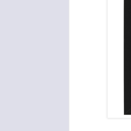
Con el paso de lo
encerradas en sí 
menos ayudando y 
Es como si la sens
al espíritu de ego
En la Biblia se r