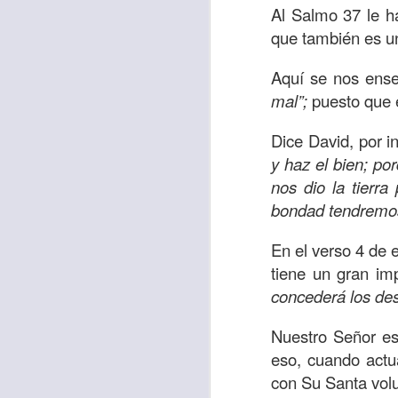
Al Salmo 37 le 
sostiene Jesús c
que también es u
cuando le había es
cumplir lo que está
Aquí se nos ens
alma, y con todas 
mal”;
puesto que e
10:27).
Dice David, por i
Pero cuando el hom
y haz el bien; po
lo hizo para que 
nos dio la tierra
parábola nos cues
bondad tendremos 
tiempo.
En el verso 4 de 
El Señor quiere
tiene un gran imp
sufriendo. Pero 
concederá los des
necesidad y no t
dificultades y te h
Nuestro Señor es
Te motivo para que
eso, cuando actu
del 25 al 37.
con Su Santa volu