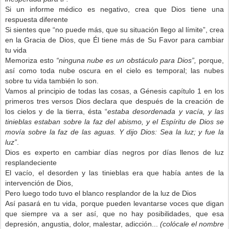
Si un informe médico es negativo, crea que Dios tiene una
respuesta diferente
Si sientes que “no puede más, que su situación llego al límite”, crea
en la Gracia de Dios, que Él tiene más de Su Favor para cambiar
tu vida
Memoriza esto
“ninguna nube es un obstáculo para Dios”,
porque,
así como toda nube oscura en el cielo es temporal; las nubes
sobre tu vida también lo son.
Vamos al principio de todas las cosas, a Génesis capítulo 1 en los
primeros tres versos Dios declara que después de la creación de
los cielos y de la tierra, ésta “
estaba desordenada y vacía, y las
tinieblas estaban sobre la faz del abismo, y el Espíritu de Dios se
movía sobre la faz de las aguas. Y dijo Dios: Sea la luz; y fue la
luz”
.
Dios es experto en cambiar días negros por días llenos de luz
resplandeciente
El vacío, el desorden y las tinieblas era que había antes de la
intervención de Dios,
Pero luego todo tuvo el blanco resplandor de la luz de Dios
Así pasará en tu vida, porque pueden levantarse voces que digan
que siempre va a ser así, que no hay posibilidades, que esa
depresión, angustia, dolor, malestar, adicción...
(colócale el nombre