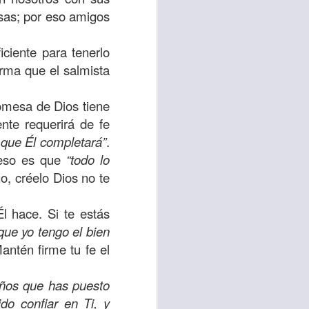
sas; por eso amigos
 tú también tengas
significó inversión
ciente para tenerlo
estar en casa y dar
rma que el salmista
omesa de Dios tiene
está el amor hacia
nte requerirá de fe
 que Él completará”
.
ista de los deberes
 eso es que
“todo lo
a vida correcta.
ño, créelo Dios no te
iento. Aborreced lo
l hace. Si te estás
que yo tengo el bien
Mantén firme tu fe el
bién significa que
n los corazones de
eños que has puesto
do confiar en Ti, y