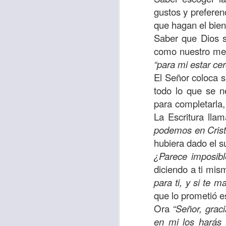
“amados”
, es decir
gustos y prefere
Yo tengo gratos r
que hagan el bien
esos buenos recuer
Saber que Dios s
de tiempo, muchos 
como nuestro mej
lo mejor que tenían
“para mi estar ce
El Señor coloca 
Te invito a reflexi
todo lo que se n
tu familia?
para completarla, 
En la Biblia, el c
La Escritura lla
del cristiano. Esta
podemos en Crist
hubiera dado el s
Particularmente, e
¿Parece imposibl
malo, seguid lo b
diciendo a ti mis
para ti, y si te 
Dios nos pide que
que lo prometió e
debemos dejar una
Ora
“Señor, graci
las personas que
en mi los harás 