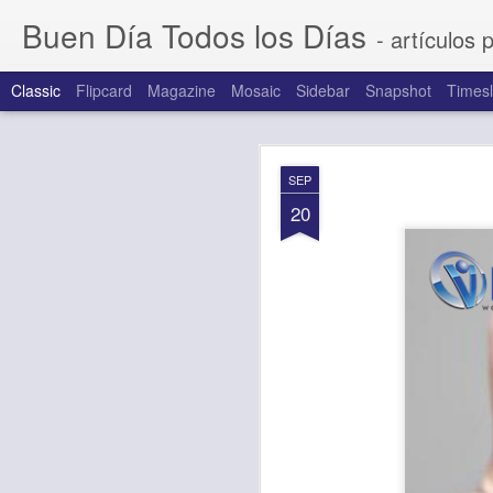
Buen Día Todos los Días
- artículos 
Classic
Flipcard
Magazine
Mosaic
Sidebar
Snapshot
Timesl
AUG
SEP
7
20