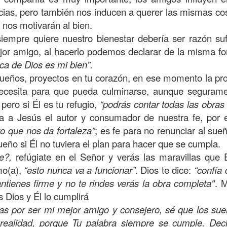
, a nuestra familia.
ncias, pero también nos inducen a querer las mismas co
ecuerdos del amor de mis padres y abuelos; y tal vez
 nos motivarán al bien.
dos; lo cierto es que para la mayoría de ellos ese amor 
iempre quiere nuestro bienestar debería ser razón sufi
incluso sacrificando sus aspiraciones personales por 
or amigo, al hacerlo podemos declarar de la misma fo
 por su familia.
rca de Dios es mi bien”.
sueños, proyectos en tu corazón, en ese momento la pr
onar sobre:
¿Cuáles son tus prioridades?, ¿En qué lugar 
ecesita para que pueda culminarse, aunque segurame
pero si Él es tu refugio,
“podrás contar todas las obras
apítulo 12 de la carta a los romanos se conoce como la l
ma a Jesús el autor y consumador de nuestra fe, por
 contiene recomendaciones sabias y justas para llevar un
o que nos da fortaleza”
; es fe para no renunciar al sue
ueño si Él no tuviera el plan para hacer que se cumpla.
n el verso 9 dice lo siguiente:
“
El amor sea sin fingim
e?,
refúgiate en el Señor y verás las maravillas que É
ueno
”. Romanos 12:9 (RVR1960)
mo(a),
“esto nunca va a funcionar”
. Dios te dice:
“confía 
mantienes firme y no te rindes verás la obra completa"
. 
 amemos sin fingimiento, con sinceridad, pero eso tam
s Dios y Él lo cumplirá
 huella marcada, una especie de impronta de amor e
as por ser mi mejor amigo y consejero, sé que los su
 amamos.
realidad, porque Tu palabra siempre se cumple. Deci