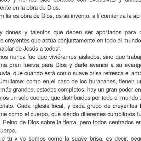
, a nuestra familia.
mente en la obra de Dios.
ecuerdos del amor de mis padres y abuelos; y tal vez
milia es obra de Dios, es su invento, allí comienza la a
dos; lo cierto es que para la mayoría de ellos ese amor 
incluso sacrificando sus aspiraciones personales por 
 dones y talentos que deben ser aportados para q
 por su familia.
de creyentes que actúa conjuntamente en todo el mundo
 hablar de Jesús a todos”.
onar sobre:
¿Cuáles son tus prioridades?, ¿En qué lugar 
Dios nunca fue que viviéramos aislados, sino que traba
una gran fuerza para Dios y darle avance a su evange
apítulo 12 de la carta a los romanos se conoce como la l
luvia, que cuando está como suave brisa refresca el am
 contiene recomendaciones sabias y justas para llevar un
mularse; como en el caso de los huracanes, tienen u
s más grandes, estados completos, hay un gran poder en
n el verso 9 dice lo siguiente:
“
El amor sea sin fingim
mos un solo cuerpo, que distribuidos por todo el mundo
ueno
”. Romanos 12:9 (RVR1960)
risto. Cada Iglesia local, y cada grupo de creyentes
ine como el cuerpo, que siendo diferentes cumplimos f
 amemos sin fingimiento, con sinceridad, pero eso tam
l Reino de Dios sobre la tierra, pero todos centrados 
 huella marcada, una especie de impronta de amor e
cuerpo.
 amamos.
e tú y yo somos como la suave brisa, es decir, peq