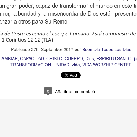
s que decir
“te amo” o
que regalar
flores o chocolates;
un gran poder, capaz de transformar el mundo en este 
ar presente y de respetar a los seres amados.
mor, la bondad y la misericordia de Dios estén presente
anzar a otros para Su Reino.
 verdad, expresamos la esencia de Dios; se alegra 
o también se nos aumentan los deseos de vivir, se revi
sia de Cristo es como el cuerpo humano. Está compuesto de d
 amor todo lo podemos hacer, desde perdonar hasta vivi
. 1 Corintios 12:12 (TLA)
Publicado
27th September 2017
por
Buen Dia Todos Los Dias
sar el estado de tu corazón hacia quienes consideras
CAMBIAR
CAPACIDAD
CRISTO
CUERPO
Dios
ESPIRITU SANTO
j
TRANSFORMACION
UNIDAD
vida
VIDA WORSHIP CENTER
labras, es tiempo de tener hogares a la manera de D
é que por amor nos has redimido, nos has restaurado y
0
Añadir un comentario
, desde hoy, el motor de mi vida sea el amor, aquel que 
digo a mi familia, me comprometo a amar sin condicione
 Amén
”.
 sea sin fingimiento. Aborreced lo malo, seguid lo bue