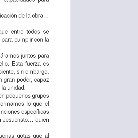
 tú también tengas
plicación de la obra…
significó inversión
estar en casa y dar
ue entre todos se
 para cumplir con la
está el amor hacia
járamos juntos para
lio. Esta fuerza es
ista de los deberes
biente, sin embargo,
a vida correcta.
n gran poder, capaz
 la unidad.
iento. Aborreced lo
 en pequeños grupos
 formamos lo que el
unciones específicas
bién significa que
en Jesucristo… quien
n los corazones de
ueñas gotas que al