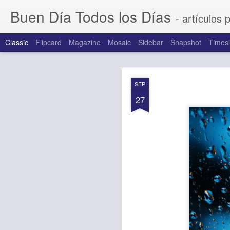
Buen Día Todos los Días
- artículos 
Classic
Flipcard
Magazine
Mosaic
Sidebar
Snapshot
Timesl
AUG
SEP
7
27