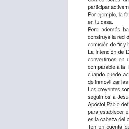
“amados”
, es decir
participar activa
Yo tengo gratos r
Por ejemplo, la fa
esos buenos recuer
en tu casa.
de tiempo, muchos 
Pero además hay
lo mejor que tenían
construya la red 
comisión de “ir y
Te invito a reflexi
La intención de 
tu familia?
convertirnos en 
En la Biblia, el c
comparable a la l
del cristiano. Esta
cuando puede acu
de inmovilizar la
Particularmente, e
Los creyentes so
malo, seguid lo b
seguimos a Jesuc
Apóstol Pablo def
Dios nos pide que
para establecer e
debemos dejar una
es la cabeza del 
las personas que
Ten en cuenta qu