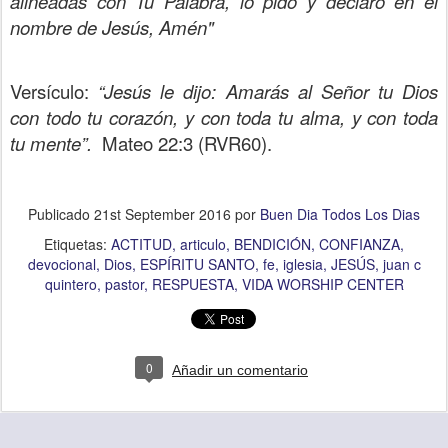
alineadas con Tu Palabra, lo pido y declaro en el
nombre de Jesús, Amén"
Versículo:
“Jesús le dijo: Amarás al Señor tu Dios
con todo tu corazón, y con toda tu alma, y con toda
tu mente”.
Mateo 22:3 (RVR60).
Publicado
21st September 2016
por
Buen Dia Todos Los Dias
Etiquetas:
ACTITUD
articulo
BENDICIÓN
CONFIANZA
devocional
Dios
ESPÍRITU SANTO
fe
iglesia
JESÚS
juan c
quintero
pastor
RESPUESTA
VIDA WORSHIP CENTER
0
Añadir un comentario