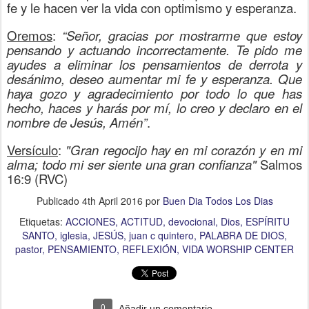
fe y le hacen ver la vida con optimismo y esperanza.
Oremos
:
“Señor, gracias por mostrarme que estoy
pensando y actuando incorrectamente. Te pido me
ayudes a eliminar los pensamientos de derrota y
desánimo, deseo aumentar mi fe y esperanza. Que
haya gozo y agradecimiento por todo lo que has
hecho, haces y harás por mí, lo creo y declaro en el
nombre de Jesús, Amén”
.
Versículo
:
"Gran regocijo hay en mi corazón y en mi
alma; todo mi ser siente una gran confianza"
Salmos
16:9 (RVC)
Publicado
4th April 2016
por
Buen Dia Todos Los Dias
Etiquetas:
ACCIONES
ACTITUD
devocional
Dios
ESPÍRITU
SANTO
iglesia
JESÚS
juan c quintero
PALABRA DE DIOS
pastor
PENSAMIENTO
REFLEXIÓN
VIDA WORSHIP CENTER
0
Añadir un comentario