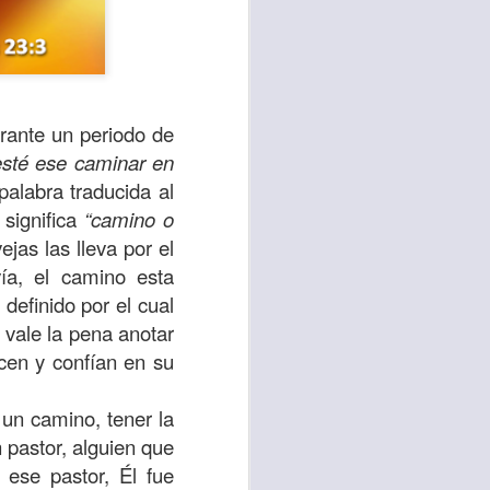
urante un periodo de
sté ese caminar en
palabra traducida al
significa
“camino o
jas las lleva por el
ía, el camino esta
definido por el cual
 vale la pena anotar
te agendadas
cen y confían en su
con el trabajo, los
mnasio.
 un camino, tener la
mpo pasa demasiado
 pastor, alguien que
 quienes llamamos
 ese pastor, Él fue