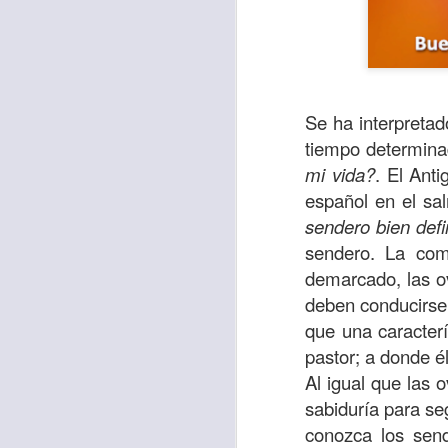
Se ha interpretad
tiempo determina
mi vida?
. El Anti
español en el sa
sendero bien defi
sendero. La com
demarcado, las ov
deben conducirse,
Para muchos, la v
que una caracter
acorde con una list
pastor; a donde él
logros profesionale
Al igual que las 
Es quizás por est
sabiduría para se
rápido, tanto, q
conozca los send