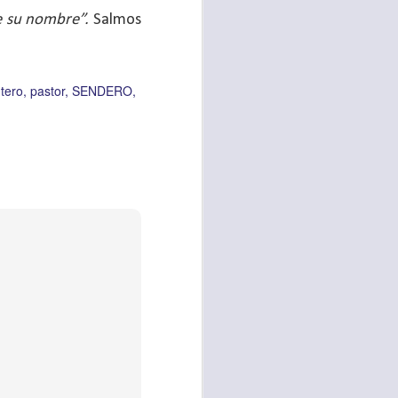
es una decisión de
e su nombre”.
Salmos
el corazón de los
ve el propósito de
ntero
pastor
SENDERO
r unidos en familia
 importantes en tu
ios y de amar como
 nos das propósito;
es sin fingimiento,
s; lo declaro en el
no
”. Romanos 12:9