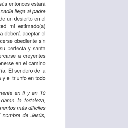
esús entonces estará
 nadie llega al padre
 tú también tengas
de un desierto en el
significó inversión
ted mi estimado(a)
estar en casa y dar
ria deberá aceptar el
cerse obediente sin
está el amor hacia
su perfecta y santa
rcarse a creyentes
enerse en el camino
ista de los deberes
ía. El sendero de la
a vida correcta.
y el triunfo en todo
iento. Aborreced lo
mente en ti y en Tú
 dame la fortaleza,
bién significa que
entos más difíciles
n los corazones de
el nombre de Jesús,