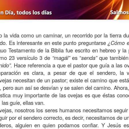
o la vida como un caminar, un recorrido por la tierra d
do. Es interesante en este punto preguntarse
¿Cómo e
guo Testamento de la Biblia fue escrito en hebreo y la 
lmo 23 versículo 3 de
“magál”
es “
senda”
que también 
nido”.
Hace referencia a que el pastor que guía a las ove
paración es clara, a pesar de que el sendero, la v
ejas necesitan de un pastor; existe el camino que está 
 pero aun así se desvían y se salen del camino. Ahora,
ida es una carrera continua de actividades perfectamen
ística muy importante de las ovejas es que éstas cono
a de logros esperados, la mayoría de ellos relacionados 
 las guíe, ellas van.
s e incluso los logros en el cuidado del cuerpo en el gi
ovejas, nosotros los seres humanos necesitamos seguir
o que cada vez se tiene la sensación de que el tie
guir por el sendero correcto, es decir, necesitamos de un
ue no alcanza para compartir tiempo con los seres a
eros, alguien en quien podamos confiar. Y Jesús es