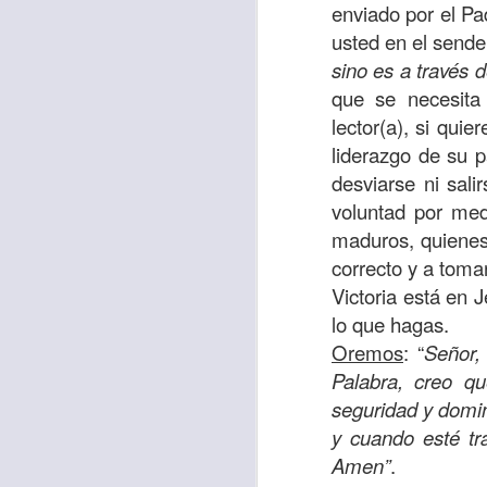
“amados”
, es decir
enviado por el Pa
usted en el sende
Yo tengo gratos r
sino es a través d
esos buenos recuer
que se necesita
de tiempo, muchos 
lector(a), si quie
lo mejor que tenían
liderazgo de su 
Te invito a reflexi
desviarse ni sal
tu familia?
voluntad por med
maduros, quienes
En la Biblia, el c
correcto y a toma
del cristiano. Esta
Victoria está en 
Particularmente, e
lo que hagas.
malo, seguid lo b
Oremos
: “
Señor,
Palabra, creo qu
Dios nos pide que
seguridad y domi
debemos dejar una
y cuando esté tr
las personas que
Amen”
.