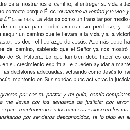
, a nuestra familia.
dre para mostrarnos el camino, al entregar su vida a J
ro correcto porque Él es
“el camino la verdad y la vida y
ecuerdos del amor de mis padres y abuelos; y tal vez
e Él”
.
La vida es como un transitar por medio 
(Juan 14:6)
dos; lo cierto es que para la mayoría de ellos ese amor 
 de un guía para poder avanzar sin perderse, y us
incluso sacrificando sus aspiraciones personales por 
re seguir un camino que le llevara a la vida y a la victo
 por su familia.
pastor, es decir el liderazgo de Jesús. Además debe ha
onar sobre:
¿Cuáles son tus prioridades?, ¿En qué lugar 
irse del camino, sabiendo que el Señor ya nos mostró 
io de Su Palabra. Lo que también debe hacer es ace
 en su crecimiento espiritual le pueden ayudar a mant
apítulo 12 de la carta a los romanos se conoce como la l
r las decisiones adecuadas, actuando como Jesús lo har
 contiene recomendaciones sabias y justas para llevar un
Jesús, mantente en Sus sendas pues así verás la justicia 
n el verso 9 dice lo siguiente:
“
El amor sea sin fingim
ueno
”. Romanos 12:9 (RVR1960)
 gracias por ser mi pastor y mi guía, confío completa
e me llevas por los senderos de justicia; por favor
 amemos sin fingimiento, con sinceridad, pero eso tam
nio para mantenerme en tus caminos incluso en los mom
 huella marcada, una especie de impronta de amor e
ansitando por senderos desconocidos, te lo pido en 
 amamos.