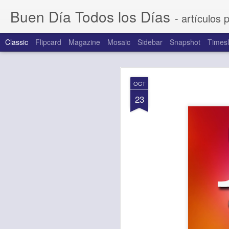
Buen Día Todos los Días
- artículos 
Classic
Flipcard
Magazine
Mosaic
Sidebar
Snapshot
Timesl
AUG
OCT
7
23