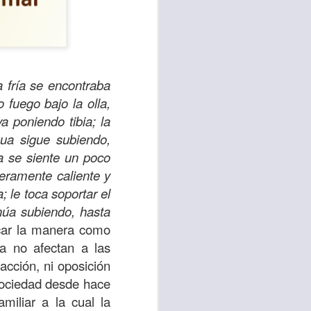
a fría se encontraba
fuego bajo la olla,
 poniendo tibia; la
gua sigue subiendo,
ta se siente un poco
eramente caliente y
 le toca soportar el
núa subiendo, hasta
te agendadas
icar la manera como
con el trabajo, los
a no afectan a las
mnasio.
acción, ni oposición
mpo pasa demasiado
 sociedad desde hace
 quienes llamamos
miliar a la cual la