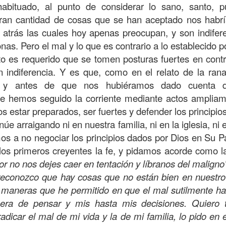
, a nuestra familia.
abituado, al punto de considerar lo sano, santo,
gran cantidad de cosas que se han aceptado nos habrí
ecuerdos del amor de mis padres y abuelos; y tal vez
 atrás las cuales hoy apenas preocupan, y son indifer
dos; lo cierto es que para la mayoría de ellos ese amor 
nas. Pero el mal y lo que es contrario a lo establecido 
incluso sacrificando sus aspiraciones personales por 
to es requerido que se tomen posturas fuertes en cont
 por su familia.
 indiferencia. Y es que, como en el relato de la rana
onar sobre:
¿Cuáles son tus prioridades?, ¿En qué lugar 
e, y antes de que nos hubiéramos dado cuenta 
e hemos seguido la corriente mediante actos amplia
s estar preparados, ser fuertes y defender los principio
apítulo 12 de la carta a los romanos se conoce como la l
núe arraigando ni en nuestra familia, ni en la iglesia, ni
 contiene recomendaciones sabias y justas para llevar un
os a no negociar los principios dados por Dios en Su 
n el verso 9 dice lo siguiente:
“
El amor sea sin fingim
 los primeros creyentes la fe, y pidamos acorde como l
ueno
”. Romanos 12:9 (RVR1960)
or no nos dejes caer en tentación y líbranos del malign
reconozco que hay cosas que no están bien en nuest
 amemos sin fingimiento, con sinceridad, pero eso tam
s maneras que he permitido en que el mal sutilmente ha
 huella marcada, una especie de impronta de amor e
ra de pensar y mis hasta mis decisiones. Quiero te
 amamos.
radicar el mal de mi vida y la de mi familia, lo pido en