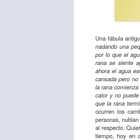
Una fábula antigu
nadando una pequ
por lo que el ag
rana se siente a
ahora el agua est
cansada pero no 
la rana comienza 
calor y no puede
Para muchos, la v
que la rana term
acorde con una list
ocurren los cam
logros profesionale
personas, nublan 
Es quizás por est
al respecto. Quie
rápido, tanto, q
tiempo, hoy en d