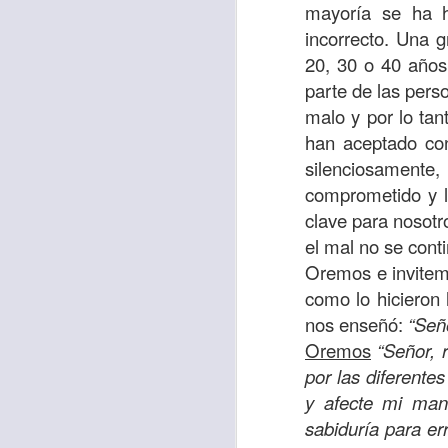
“amados”
, es decir
mayoría se ha h
incorrecto. Una 
Yo tengo gratos r
20, 30 o 40 años
esos buenos recuer
parte de las perso
de tiempo, muchos 
malo y por lo tan
lo mejor que tenían
han aceptado con
Te invito a reflexi
silenciosament
tu familia?
comprometido y l
clave para nosotro
En la Biblia, el c
el mal no se conti
del cristiano. Esta
Oremos e invitem
Particularmente, e
como lo hicieron
malo, seguid lo b
nos enseñó:
“Señ
Oremos
“Señor, 
Dios nos pide que
por las diferente
debemos dejar una
y afecte mi mane
las personas que
sabiduría para er