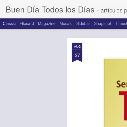
Buen Día Todos los Días
- artículos 
Classic
Flipcard
Magazine
Mosaic
Sidebar
Snapshot
Timesl
AUG
AUG
7
27