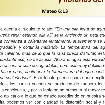
a cuenta el siguiente relato:
"En una olla llena de agu
eña rana; estando ella allí se le enciende un pequeño 
ua comienza a calentarse lentamente, suavemente se va
gradable, y continúa nadando. La temperatura del a
á caliente, más de lo que la rana pueda disfrutar, es
obstante eso, no se asusta. Ahora el agua está verdad
a encontrar esto desagradable, pero está muy debilitada;
 hacer nada; finalmente la temperatura del agua conti
ida es una carrera continua de actividades perfectamen
ina cocinándose”
. Esta fábula puede usarse para expl
a de logros esperados, la mayoría de ellos relacionados 
bios, los cuales cuando se producen de manera lent
s e incluso los logros en el cuidado del cuerpo en el gi
la conciencia, y por lo tanto no se presenta ni mayor re
o que cada vez se tiene la sensación de que el tie
ro aplicarlo a lo que ha estado sucediendo en nuestra
ue no alcanza para compartir tiempo con los seres a
ía podemos ver con claridad la distorsión social y fa