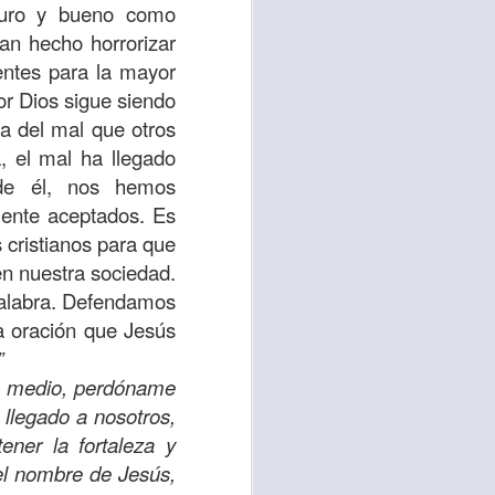
 puro y bueno como
an hecho horrorizar
 tú también tengas
entes para la mayor
significó inversión
por Dios sigue siendo
estar en casa y dar
ra del mal que otros
, el mal ha llegado
está el amor hacia
de él, nos hemos
mente aceptados. Es
s cristianos para que
ista de los deberes
 en nuestra sociedad.
a vida correcta.
Palabra. Defendamos
iento. Aborreced lo
a oración que Jesús
o”
ro medio, perdóname
bién significa que
 llegado a nosotros,
n los corazones de
ner la fortaleza y
 el nombre de Jesús,