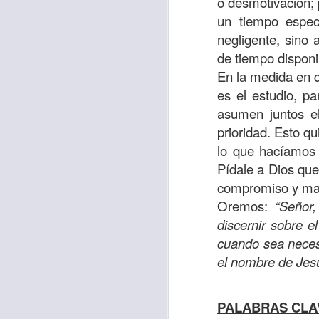
o desmotivación;
sostiene Jesús c
un tiempo espec
cuando le había es
negligente, sino
cumplir lo que está
de tiempo dispon
alma, y con todas 
En la medida en q
10:27).
es el estudio, p
asumen juntos e
Pero cuando el hom
prioridad. Esto q
lo hizo para que 
lo que hacíamos 
parábola nos cues
Pídale a Dios que
tiempo.
compromiso y man
El Señor quiere
Oremos:
“Señor
sufriendo. Pero 
discernir sobre 
necesidad y no t
cuando sea necesa
dificultades y te h
el nombre de Jes
Te motivo para que
del 25 al 37.
PALABRAS CLA