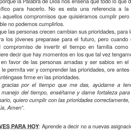
 porque la Palabra de Dios nos enseña que todo lo que 
on un
“intérprete de la ley
”, quien lo cuestiona sobre
q
ífico para hacerlo. No es esta una referencia a la
te hombre dicho que lo que hay que hacer para heredar
 a aquellos compromisos que quisiéramos cumplir pero 
 escrito, y dijo:
“Amarás al Señor tu Dios con todo tu cor
ible no podemos cumplirlos.
tus fuerzas, y con toda tu mente; y a tu prójimo como 
ue las personas crecen cambian sus prioridades, para lo
ara los jóvenes preparase para el futuro, pero cuando
l compromiso de invertir el tiempo en familia como
bre cuestionó a Jesús sobre el prójimo, el Señor le c
uiere decir que hay momentos en los que tal vez tengam
el estado de su corazón se pusiera en evidencia. La 
en favor de las personas amadas y ser sabios en el
tiona también profundamente sobre el estado de nuest
 le permita ver y comprender las prioridades, ore ante
téngase firme en las prioridades.
 que amemos y que seamos respuesta para las pe
, gracias por el tiempo que me das, ayúdame a ten
las preguntas que surgen son:
¿has pasado por dela
el manejo del tiempo, enséñame y dame fortaleza para
e has detenido a ayudar?; ¿conoces a alguien que
rio, quiero cumplir con las prioridades correctamente, 
aces el de la vista gorda o el de los oídos sordos?
ús, Amen”
.
 leas esta parábola completa en el evangelio de Lucas, 
VES PARA HOY
: Aprende a decir no a nuevas asignac