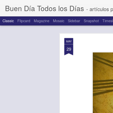
Buen Día Todos los Días
- artículos 
Classic
Flipcard
Magazine
Mosaic
Sidebar
Snapshot
Timesl
AUG
MAY
6
29