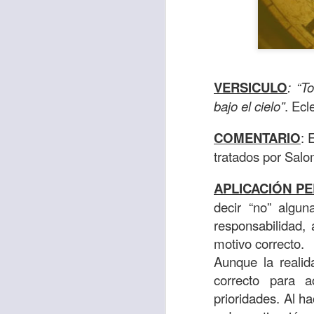
VERSICULO
: “T
bajo el cielo”
. Ecl
COMENTARIO
: 
tratados por Salom
APLICACIÓN P
Con el paso de lo
decir “no” algu
encerradas en sí 
responsabilidad,
menos ayudando y 
motivo correcto.
Aunque la realid
Es como si la sens
correcto para 
al espíritu de ego
prioridades. Al h
En la Biblia se r