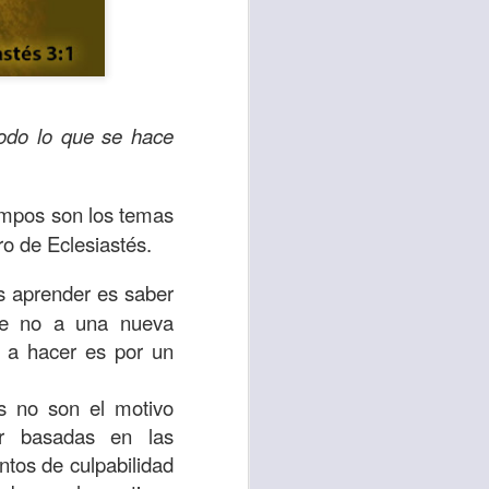
odo lo que se hace
iempos son los temas
ro de Eclesiastés.
s aprender es saber
sen cada vez más
ue no a una nueva
as y cada vez
a a hacer es por un
s no son el motivo
, lo que contribuye
ar basadas en las
os seres humanos.
ntos de culpabilidad
con un diálogo que