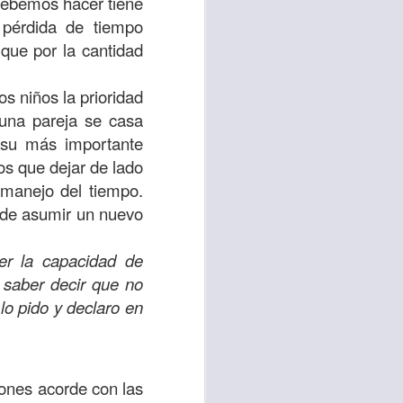
debemos hacer tiene
uién es el prójimo,
 pérdida de tiempo
 la vida eterna era
que por la cantidad
azón, y con toda tu
a ti mismo”
. (Lucas
s niños la prioridad
 una pareja se casa
 su más importante
ontó una parábola y
os que dejar de lado
verdad es que esta
 manejo del tiempo.
ro corazón en este
s de asumir un nuevo
rsonas que están
er la capacidad de
nte de alguien en
 saber decir que no
 está pasando por
lo pido y declaro en
capítulo 10, versos
iones acorde con las