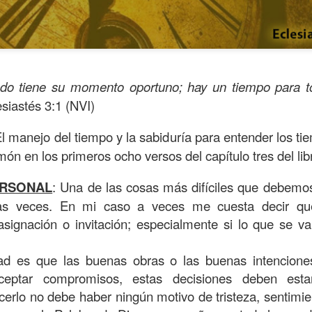
odo tiene su momento oportuno; hay un tiempo para t
esiastés 3:1 (NVI)
El manejo del tiempo y la sabiduría para entender los t
ón en los primeros ocho versos del capítulo tres del lib
ERSONAL
: Una de las cosas más difíciles que debemo
s años pareciera que el común de las personas estuvie
nas veces. En mi caso a veces me cuesta decir q
mismas, mirando y actuando solamente para ellas mism
 asignación o invitación; especialmente si lo que se v
sirviendo a los demás.
ad es que las buenas obras o las buenas intencione
ibilidad por la necesidad ajena se fuera desvaneciendo
aceptar compromisos, estas decisiones deben est
ísmo, creando una brecha que separa a unos de los otr
acerlo no debe haber ningún motivo de tristeza, sentimie
elata la parábola del Buen Samaritano; esta comienza 