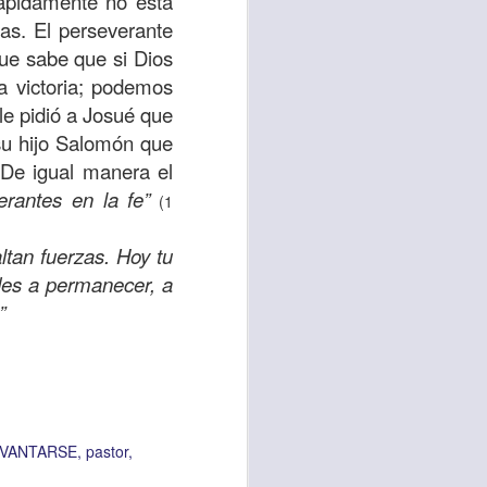
rápidamente no está
uién es el prójimo,
das. El perseverante
 la vida eterna era
que sabe que si Dios
azón, y con toda tu
a victoria; podemos
a ti mismo”
. (Lucas
le pidió a Josué que
 su hijo Salomón que
 De igual manera el
ontó una parábola y
erantes en la fe”
(1
verdad es que esta
ro corazón en este
ltan fuerzas. Hoy tu
des a permanecer, a
rsonas que están
”
nte de alguien en
 está pasando por
capítulo 10, versos
VANTARSE
pastor