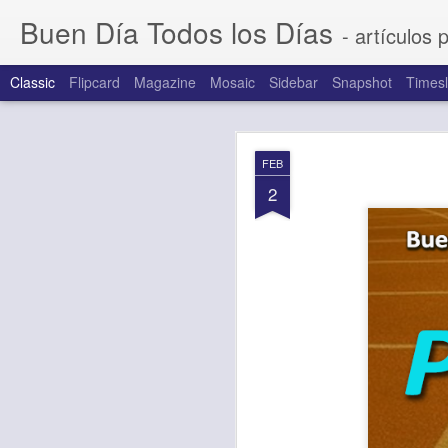
Buen Día Todos los Días
- artículos 
Classic
Flipcard
Magazine
Mosaic
Sidebar
Snapshot
Timesl
AUG
FEB
6
2