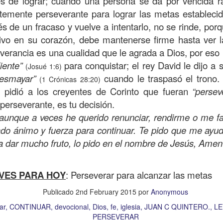
es de lograr; cuando una persona se da por vencida 
on un
“intérprete de la ley
”, quien lo cuestiona sobre
q
ntemente perseverante para lograr las metas estableci
te hombre dicho que lo que hay que hacer para heredar
s de un fracaso y vuelve a intentarlo, no se rinde, por
 escrito, y dijo:
“Amarás al Señor tu Dios con todo tu cor
etivo en su corazón, debe mantenerse firme hasta ver l
tus fuerzas, y con toda tu mente; y a tu prójimo como 
everancia es una cualidad que le agrada a Dios, por eso 
liente”
para conquistar; el rey David le dijo a
(Josué 1:6)
desmayar”
cuando le traspasó el trono.
(1 Crónicas 28:20)
bre cuestionó a Jesús sobre el prójimo, el Señor le c
s pidió a los creyentes de Corinto que fueran
“persev
el estado de su corazón se pusiera en evidencia. La 
erseverante, es tu decisión.
tiona también profundamente sobre el estado de nuest
 aunque a veces he querido renunciar, rendirme o me fa
do ánimo y fuerza para continuar. Te pido que me ayu
 que amemos y que seamos respuesta para las pe
a dar mucho fruto, lo pido en el nombre de Jesús, Amen
las preguntas que surgen son:
¿has pasado por dela
e has detenido a ayudar?; ¿conoces a alguien que
VES PARA HOY
: Perseverar para alcanzar las metas
aces el de la vista gorda o el de los oídos sordos?
Publicado
2nd February 2015
por
Anonymous
 leas esta parábola completa en el evangelio de Lucas, 
ar
CONTINUAR
devocional
Dios
fe
iglesia
JUAN C QUINTERO.
LE
PERSEVERAR