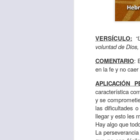
VERSÍCULO
:
“
voluntad de Dios, 
COMENTARIO
: 
en la fe y no caer
APLICACIÓN P
Con el paso de lo
característica co
encerradas en sí 
y se comprometier
menos ayudando y 
las dificultades
llegar y esto les 
Es como si la sens
Hay algo que tod
al espíritu de ego
La perseverancia 
En la Biblia se r