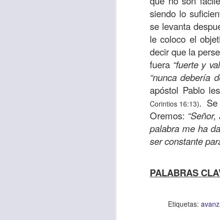
que no son fácil
sostiene Jesús c
siendo lo suficie
cuando le había es
se levanta despué
cumplir lo que está
le coloco el obj
alma, y con todas 
decir que la pers
10:27).
fuera
“fuerte y va
“nunca debería 
Pero cuando el hom
apóstol Pablo le
lo hizo para que 
.
Se p
Corintios 16:13)
parábola nos cues
Oremos:
“Señor,
tiempo.
palabra me ha da
El Señor quiere
ser constante par
sufriendo. Pero 
necesidad y no t
PALABRAS CLA
dificultades y te h
Te motivo para que
Etiquetas:
avanz
del 25 al 37.