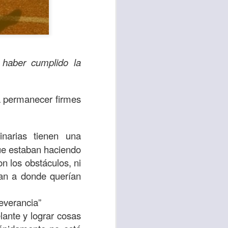
 haber cumplido la
 a permanecer firmes
inarias tienen una
sen cada vez más
que estaban haciendo
as y cada vez
n los obstáculos, ni
ían a donde querían
, lo que contribuye
everancia”
os seres humanos.
lante y lograr cosas
con un diálogo que