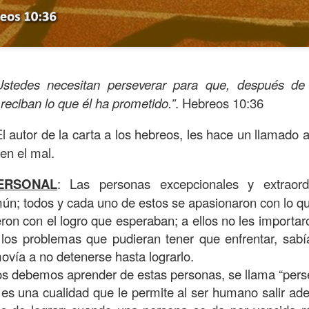
Ustedes necesitan perseverar para que, después de
reciban lo que él ha prometido.”
. Hebreos 10:36
El autor de la carta a los hebreos, les hace un llamado
 en el mal.
ERSONAL
: Las personas excepcionales y extraord
s años pareciera que el común de las personas estuvie
mún; todos y cada uno de estos se apasionaron con lo 
mismas, mirando y actuando solamente para ellas mism
on con el logro que esperaban; a ellos no les importaro
sirviendo a los demás.
 o los problemas que pudieran tener que enfrentar, sab
movía a no detenerse hasta lograrlo.
ibilidad por la necesidad ajena se fuera desvaneciendo
os debemos aprender de estas personas, se llama “pers
ísmo, creando una brecha que separa a unos de los otr
es una cualidad que le permite al ser humano salir ade
elata la parábola del Buen Samaritano; esta comienza 