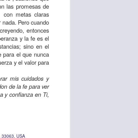
con las promesas de
 tú también tengas
, con metas claras
significó inversión
ar nada. Pero cuando
estar en casa y dar
creyendo, entonces
eranza y la fe es el
tancias; sino en el
está el amor hacia
e para el que nunca
uerza y el valor para
ista de los deberes
erar mis cuidados y
a vida correcta.
on de la fe para ver
iento. Aborreced lo
a y confianza en Ti,
bién significa que
n los corazones de
 33063, USA