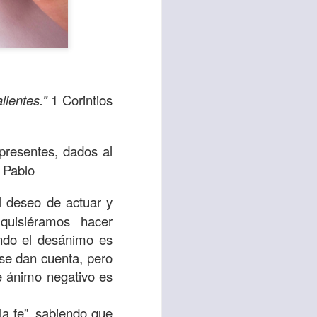
lientes.”
1 Corintios
presentes, dados al
e Pablo
l deseo de actuar y
te agendadas
uisiéramos hacer
con el trabajo, los
ndo el desánimo es
mnasio.
se dan cuenta, pero
e ánimo negativo es
mpo pasa demasiado
 quienes llamamos
la fe”, sabiendo que