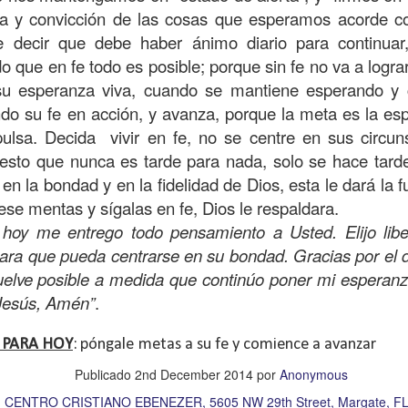
, a nuestra familia.
eza y convicción de las cosas que esperamos acorde 
ecuerdos del amor de mis padres y abuelos; y tal vez
e decir que debe haber ánimo diario para continuar
dos; lo cierto es que para la mayoría de ellos ese amor 
do que en fe todo es posible; porque sin fe no va a logr
incluso sacrificando sus aspiraciones personales por 
su esperanza viva, cuando se mantiene esperando y 
 por su familia.
do su fe en acción, y avanza, porque la meta es la esp
ulsa. Decida vivir en fe, no se centre en sus circuns
onar sobre:
¿Cuáles son tus prioridades?, ¿En qué lugar 
esto que nunca es tarde para nada, solo se hace tard
n la bondad y en la fidelidad de Dios, esta le dará la f
ese mentas y sígalas en fe, Dios le respaldara.
apítulo 12 de la carta a los romanos se conoce como la l
 hoy me entrego todo pensamiento a Usted. Elijo lib
 contiene recomendaciones sabias y justas para llevar un
ra que pueda centrarse en su bondad. Gracias por el d
n el verso 9 dice lo siguiente:
“
El amor sea sin fingim
uelve posible a medida que continúo poner mi esperanz
ueno
”. Romanos 12:9 (RVR1960)
Jesús, Amén”
.
 amemos sin fingimiento, con sinceridad, pero eso tam
 PARA HOY
:
póngale
metas a su fe y comience a avanzar
 huella marcada, una especie de impronta de amor e
 amamos.
Publicado
2nd December 2014
por
Anonymous
:
CENTRO CRISTIANO EBENEZER, 5605 NW 29th Street, Margate, FL