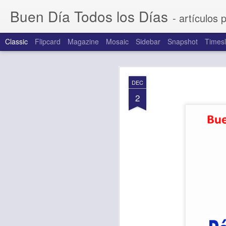
Buen Día Todos los Días
- artículos 
Classic
Flipcard
Magazine
Mosaic
Sidebar
Snapshot
Timesl
AUG
DEC
7
2