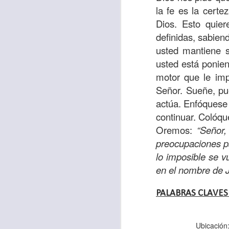
“amados”
, es decir
la fe es la cert
Yo tengo gratos r
Dios. Esto quier
esos buenos recuer
definidas, sabien
de tiempo, muchos 
usted mantiene 
lo mejor que tenían
usted está ponien
motor que le imp
Te invito a reflexi
Señor. Sueñe, pu
tu familia?
actúa. Enfóquese e
continuar. Colóqu
En la Biblia, el c
Oremos:
“Señor,
del cristiano. Esta
preocupaciones pa
Particularmente, e
lo imposible se v
malo, seguid lo b
en el nombre de 
Dios nos pide que
PALABRAS CLAVES
debemos dejar una
las personas que
Ubicación