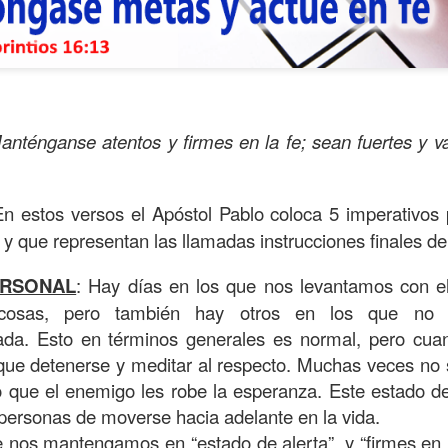
anténganse atentos y firmes en la fe; sean fuertes y va
En estos versos el Apóstol Pablo coloca 5 imperativos 
 y que representan las llamadas instrucciones finales d
ERSONAL
: Hay días en los que nos levantamos con e
ida es una carrera continua de actividades perfectamen
osas, pero también hay otros en los que no q
a de logros esperados, la mayoría de ellos relacionados 
da. Esto en términos generales es normal, pero cua
s e incluso los logros en el cuidado del cuerpo en el gi
ue detenerse y meditar al respecto. Muchas veces no 
o que el enemigo les robe la esperanza. Este estado d
o que cada vez se tiene la sensación de que el tie
s personas de moverse hacia adelante en la vida.
ue no alcanza para compartir tiempo con los seres a
 nos mantengamos en “estado de alerta”, y “firmes en 