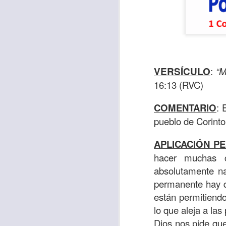
VERSÍCULO
:
“M
16:13 (RVC)
COMENTARIO
:
pueblo de Corinto
APLICACIÓN P
Para muchos, la v
hacer muchas c
acorde con una list
absolutamente na
logros profesionale
permanente hay q
están permitiend
Es quizás por est
lo que aleja a la
rápido, tanto, q
Dios nos pide que