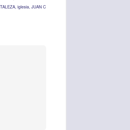
es una decisión de
TALEZA
iglesia
JUAN C
el corazón de los
ve el propósito de
r unidos en familia
 importantes en tu
ios y de amar como
 nos das propósito;
es sin fingimiento,
s; lo declaro en el
no
”. Romanos 12:9