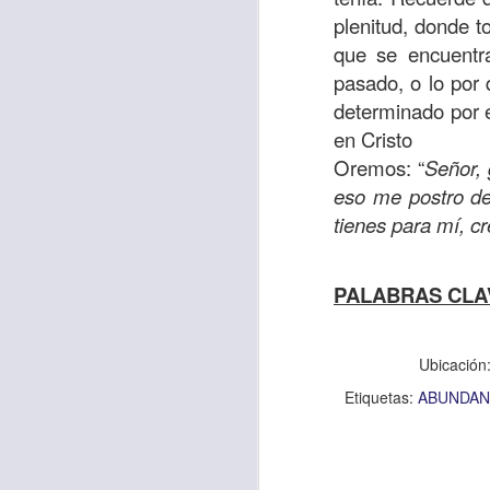
sostiene Jesús c
plenitud, donde t
cuando le había es
que se encuentra
cumplir lo que está
pasado, o lo por
alma, y con todas 
determinado por e
10:27).
en Cristo
Oremos: “
Señor, 
Pero cuando el hom
eso me postro del
lo hizo para que 
tienes para mí, c
parábola nos cues
tiempo.
PALABRAS CLA
El Señor quiere
sufriendo. Pero 
Ubicación
necesidad y no t
dificultades y te h
Etiquetas:
ABUNDAN
Te motivo para que
del 25 al 37.