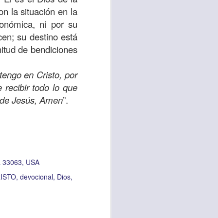
uién es el prójimo,
n la situación en la
 la vida eterna era
conómica, ni por su
azón, y con toda tu
en; su destino está
a ti mismo”
. (Lucas
nitud de bendiciones
tengo en Cristo, por
ontó una parábola y
 recibir todo lo que
verdad es que esta
re de Jesús, Amen
”.
ro corazón en este
rsonas que están
nte de alguien en
 33063, USA
 está pasando por
ISTO
devocional
Dios
capítulo 10, versos