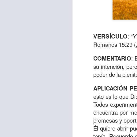
VERSÍCULO
: “
Y
Romanos 15:29 (,
COMENTARIO
: 
su intención, per
poder de la plenit
Con el paso de lo
APLICACIÓN P
encerradas en sí 
esto es lo que Di
menos ayudando y 
Todos experimenta
encuentra por me
Es como si la sens
promesas y oport
al espíritu de ego
Él quiere abrir pu
En la Biblia se r
tenía. Recuerde 