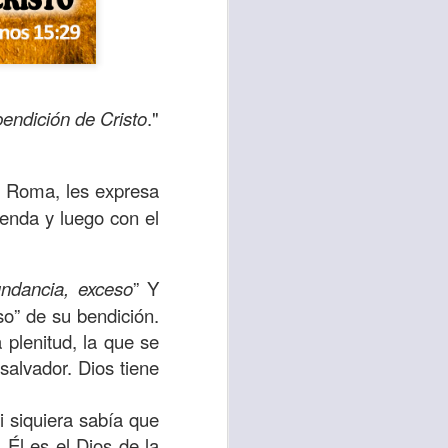
bendición de Cristo
."
 en Roma, les expresa
renda y luego con el
sen cada vez más
undancia, exceso
” Y
as y cada vez
so” de su bendición.
 plenitud, la que se
alvador. Dios tiene
, lo que contribuye
os seres humanos.
ni siquiera sabía que
con un diálogo que
Él es el Dios de la