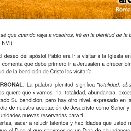
 sé que cuando vaya a vosotros, iré en la plenitud de la 
 NVI)
El deseo del apóstol Pablo era ir a visitar a la Iglesia
o comenta que debe primero ir a Jerusalén a ofrecer of
ud de la bendición de Cristo les visitaría
s años pareciera que el común de las personas estuvie
ERSONAL
: La palabra plenitud significa “
totalidad, ab
mismas, mirando y actuando solamente para ellas mism
os quiere que vivamos “la totalidad, abundancia, exce
sirviendo a los demás.
do Su bendición, pero hay otro nivel, expresado en la
dio de nuestra aceptación de Jesucristo como Señor y s
ibilidad por la necesidad ajena se fuera desvaneciendo
unidades nuevas reservadas para ti.
ísmo, creando una brecha que separa a unos de los otr
ertas, sacar a relucir talentos y habilidades que usted 
elata la parábola del Buen Samaritano; esta comienza 
que el Dios al que servimos es un Dios de abundancia. 