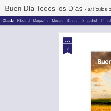
Buen Día Todos los Días
- artículos 
Classic
Flipcard
Magazine
Mosaic
Sidebar
Snapshot
Timesl
AUG
JUL
6
3