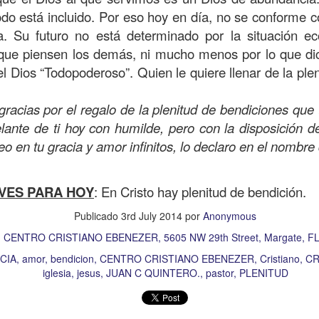
on un
“intérprete de la ley
”, quien lo cuestiona sobre
q
odo está incluido. Por eso hoy en día, no se conforme co
te hombre dicho que lo que hay que hacer para heredar
. Su futuro no está determinado por la situación e
 escrito, y dijo:
“Amarás al Señor tu Dios con todo tu cor
 que piensen los demás, ni mucho menos por lo que dic
tus fuerzas, y con toda tu mente; y a tu prójimo como 
l Dios “Todopoderoso”. Quien le quiere llenar de la ple
gracias por el regalo de la plenitud de bendiciones que 
bre cuestionó a Jesús sobre el prójimo, el Señor le c
ante de ti hoy con humilde, pero con la disposición de
el estado de su corazón se pusiera en evidencia. La 
reo en tu gracia y amor infinitos, lo declaro en el nomb
tiona también profundamente sobre el estado de nuest
VES PARA HOY
: En Cristo hay plenitud de bendición.
 que amemos y que seamos respuesta para las pe
Publicado
3rd July 2014
por
Anonymous
las preguntas que surgen son:
¿has pasado por dela
:
CENTRO CRISTIANO EBENEZER, 5605 NW 29th Street, Margate, FL
e has detenido a ayudar?; ¿conoces a alguien que
aces el de la vista gorda o el de los oídos sordos?
CIA
amor
bendicion
CENTRO CRISTIANO EBENEZER
Cristiano
CR
iglesia
jesus
JUAN C QUINTERO.
pastor
PLENITUD
 leas esta parábola completa en el evangelio de Lucas, 