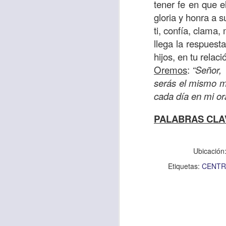
“amados”
, es decir
tener fe en que e
gloria y honra a 
Yo tengo gratos r
ti, confía, clama
esos buenos recuer
llega la respuest
de tiempo, muchos 
hijos, en tu relac
lo mejor que tenían
Oremos
:
“Señor, 
Te invito a reflexi
serás el mismo m
tu familia?
cada día en mi or
En la Biblia, el c
PALABRAS CLA
del cristiano. Esta
Particularmente, e
Ubicación
malo, seguid lo b
Etiquetas:
CENTR
Dios nos pide que
debemos dejar una
las personas que