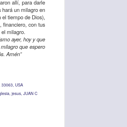
ron allí, para darle
s hará un milagro en
 tú también tengas
 el tiempo de Dios),
significó inversión
 financiero, con tus
estar en casa y dar
 el milagro.
ismo ayer, hoy y que
está el amor hacia
 milagro que espero
sús. Amén”
ista de los deberes
a vida correcta.
iento. Aborreced lo
 33063, USA
glesia
jesus
JUAN C
bién significa que
n los corazones de