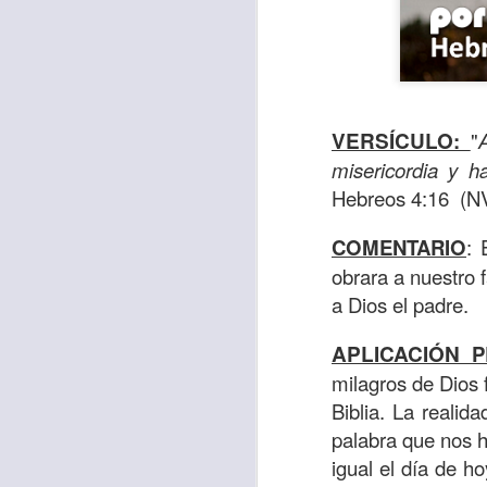
VERSÍCULO
:
"
misericordia y 
Hebreos 4:16 (NV
COMENTARIO
: 
obrara a nuestro 
a Dios el padre.
Para muchos, la v
APLICACIÓN
P
acorde con una list
milagros de Dios 
logros profesionale
Biblia. La reali
Es quizás por est
palabra que nos 
rápido, tanto, q
igual el día de h