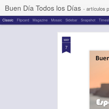
Buen Día Todos los Días
- artículos 
Classic
Flipcard
Magazine
Mosaic
Sidebar
Snapshot
Timesl
AUG
MAY
7
7