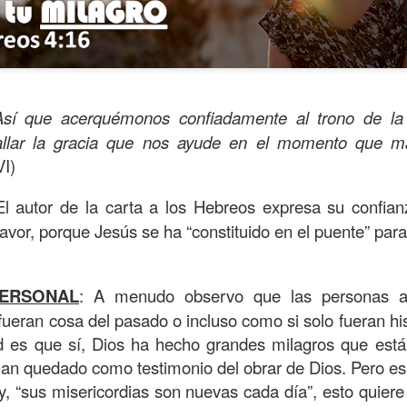
Así que acerquémonos confiadamente al trono de la g
hallar la gracia que nos ayude en el momento que m
I)
El autor de la carta a los Hebreos expresa su confia
favor, porque Jesús se ha “constituido en el puente” para
ida es una carrera continua de actividades perfectamen
ERSONAL
: A menudo observo que las personas a
a de logros esperados, la mayoría de ellos relacionados 
fueran cosa del pasado o incluso como si solo fueran hist
s e incluso los logros en el cuidado del cuerpo en el gi
dad es que sí, Dios ha hecho grandes milagros que est
o que cada vez se tiene la sensación de que el tie
han quedado como testimonio del obrar de Dios. Pero e
ue no alcanza para compartir tiempo con los seres a
oy, “sus misericordias son nuevas cada día”, esto quie