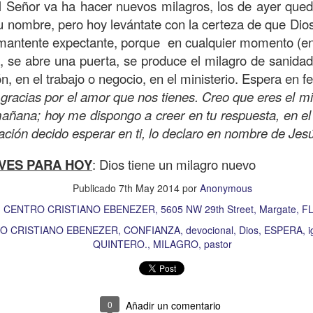
, a nuestra familia.
l Señor va ha hacer nuevos milagros, los de ayer queda
su nombre, pero hoy levántate con la certeza de que Dio
ecuerdos del amor de mis padres y abuelos; y tal vez
, mantente expectante, porque en cualquier momento (en
dos; lo cierto es que para la mayoría de ellos ese amor 
a, se abre una puerta, se produce el milagro de sanidad,
incluso sacrificando sus aspiraciones personales por 
ión, en el trabajo o negocio, en el ministerio. Espera en fe
 por su familia.
gracias por el amor que nos tienes. Creo que eres el m
onar sobre:
¿Cuáles son tus prioridades?, ¿En qué lugar 
añana; hoy me dispongo a creer en tu respuesta, en el
ación decido esperar en ti, lo declaro en nombre de Je
apítulo 12 de la carta a los romanos se conoce como la l
VES PARA HOY
: Dios tiene un milagro nuevo
 contiene recomendaciones sabias y justas para llevar un
Publicado
7th May 2014
por
Anonymous
n el verso 9 dice lo siguiente:
“
El amor sea sin fingim
:
CENTRO CRISTIANO EBENEZER, 5605 NW 29th Street, Margate, FL
ueno
”. Romanos 12:9 (RVR1960)
O CRISTIANO EBENEZER
CONFIANZA
devocional
Dios
ESPERA
i
QUINTERO.
MILAGRO
pastor
 amemos sin fingimiento, con sinceridad, pero eso tam
 huella marcada, una especie de impronta de amor e
 amamos.
0
Añadir un comentario