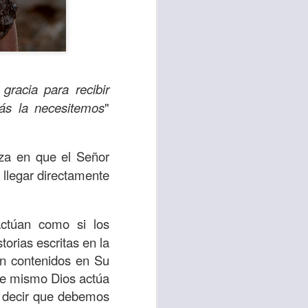
racia para recibir
ás la necesitemos
"
nza en que el Señor
 llegar directamente
te agendadas
ctúan como si los
con el trabajo, los
orias escritas en la
mnasio.
án contenidos en Su
mpo pasa demasiado
se mismo Dios actúa
 quienes llamamos
re decir que debemos