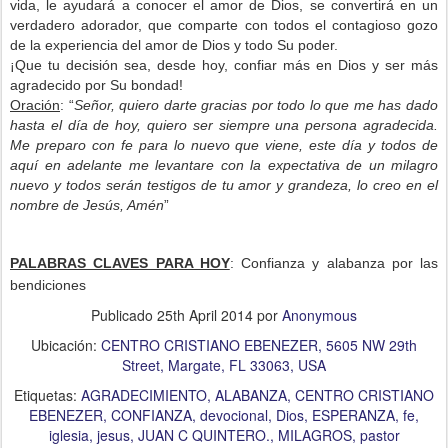
vida, le ayudará a conocer el amor de Dios, se convertirá en un
verdadero adorador, que comparte con todos el contagioso gozo
de la experiencia del amor de Dios y todo Su poder.
¡Que tu decisión sea, desde hoy, confiar más en Dios y ser más
agradecido por Su bondad!
Oración
: “
Señor, quiero darte gracias por todo lo que me has dado
hasta el día de hoy, quiero ser siempre una persona agradecida.
Me preparo con fe para lo nuevo que viene, este día y todos de
aquí en adelante me levantare con la expectativa de un milagro
nuevo y todos serán testigos de tu amor y grandeza, lo creo en el
nombre de Jesús, Amén
”
PALABRAS CLAVES PARA HOY
: Confianza y alabanza por las
bendiciones
Publicado
25th April 2014
por
Anonymous
Ubicación:
CENTRO CRISTIANO EBENEZER, 5605 NW 29th
Street, Margate, FL 33063, USA
Etiquetas:
AGRADECIMIENTO
ALABANZA
CENTRO CRISTIANO
EBENEZER
CONFIANZA
devocional
Dios
ESPERANZA
fe
iglesia
jesus
JUAN C QUINTERO.
MILAGROS
pastor