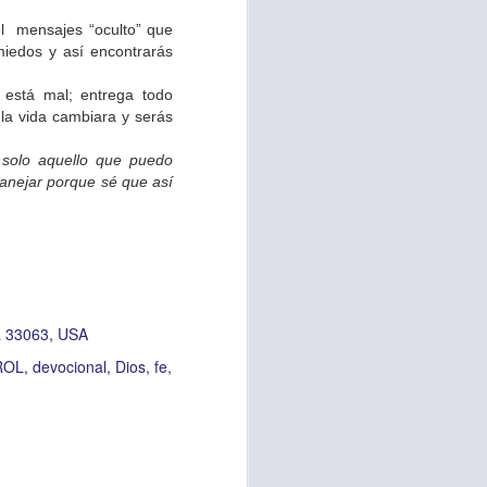
e David, en el que
el mensajes “oculto” que
de él, sabiendo que
 miedos y así encontrarás
, sí, ten confianza
e está mal; entrega todo
e la vida cambiara y serás
 sabiendo que Dios
 solo aquello que puedo
imo necesario para
manejar porque sé que así
esánimo ha formado
os todopoderoso; ten
ones.
 vocabulario y tus
, confía en mí, que
 33063, USA
ROL
devocional
Dios
fe
 se tornará sencilla
cesidad.
r las situaciones y