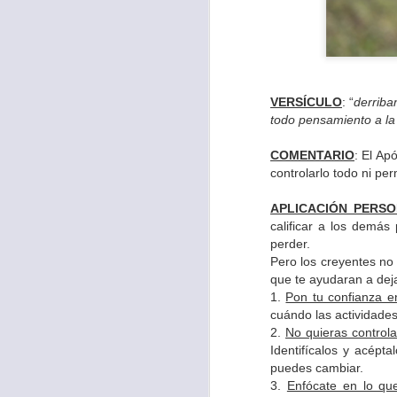
VERSÍCULO
: “
derriba
todo pensamiento a la
COMENTARIO
: El Ap
controlarlo todo ni pe
APLICACIÓN PERS
calificar a los demás
perder.
Pero los creyentes no
El “valor” es def
que te ayudaran a deja
1.
Pon tu confianza e
también la energí
cuándo las actividades
acactuar,lega el
2.
No quieras control
acabadas y vencida
Identifícalos y acépt
puedes cambiar.
La Biblia en el S
3.
Enfócate en lo que