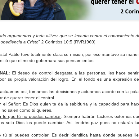
ndo argumentos y toda altivez que se levanta contra el conocimiento de
 obediencia a Cristo
” 2 Corintios 10:5 (RVR1960)
óstol Pablo tuvo totalmente clara su misión, por eso mantuvo su man
rmitió que el miedo gobernara sus pensamientos.
ONAL
: El deseo de control desgasta a las personas, les hace sentir
 por su propia valoración del logro. En el fondo es una expresión de
 actuamos así, tomamos las decisiones y actuamos acorde con la pala
inido como una cualidad que confiere a las personas e
r de querer tener el control.
n el Señor
: Es Dios quien te da la sabiduría y la capacidad para ha
a y voluntad para afrontar situaciones. Cuando hay f
 no salen como tú quieres.
 desánimo y la derrota. Por eso vemos personas que 
ar lo que tú no puedes cambiar
: Siempre habrán factores externos que
s incluso antes de actuar; llega el reto, pero perdieron
alos solo Dios los puede cambiar. Así tendrás paz pues no estarás l
almo 27, verso 14 dice:
“¡Ten confianza en el Señor!,
 tú sí puedes controlar
. Es decir identifica hasta dónde puedes lle