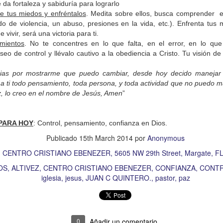
 da fortaleza y sabiduría para lograrlo
en confianza en el Señor!”.
Este salmo es un cántico d
ce tus miedos y enfréntalos
. Medita sobre ellos, busca comprender 
s su confianza absoluta en que era Dios quien cuidaba 
do de violencia, un abuso, presiones en la vida, etc.). Enfrenta tus
varía a perder; por eso dice:
“Ten valor, no te desanimes
 vivir, será una victoria para ti.
mientos
. No te concentres en lo que falta, en el error, en lo qu
seo de control y llévalo cautivo a la obediencia a Cristo. Tu visión d
tenemos que tener la claridad de que no estamos solos,
cias por mostrarme que puedo cambiar, desde hoy decido manejar
stro favor. Es Él quien te da valor y te infunde el án
o a ti todo pensamiento, toda persona, y toda actividad que no puedo 
Por lo tanto, si has estado viviendo derrotas; si el d
liz, lo creo en el nombre de Jesús, Amen
”
 este tiempo, te invito a reavivar tu confianza en el Di
s Él quien te da fuerza y vigor para enfrentar las situaci
PARA HOY
: Control, pensamiento, confianza en Dios.
arte por lo que pudo haber sido y no fue. Cambia tu
Publicado
15th March 2014
por
Anonymous
os de Dios; Él te dice:
“Te doy el valor, no te desanimes
:
CENTRO CRISTIANO EBENEZER, 5605 NW 29th Street, Margate, FL
OS
ALTIVEZ
CENTRO CRISTIANO EBENEZER
CONFIANZA
CONT
iglesia
jesus
JUAN C QUINTERO.
pastor
paz
esta sobrenatural llegará; la situación que veías difícil
ecerá. Confía solo en Dios; Él es la respuesta a toda ne
oy reconozco mi debilidad, que me siento desfallecer po
0
Añadir un comentario