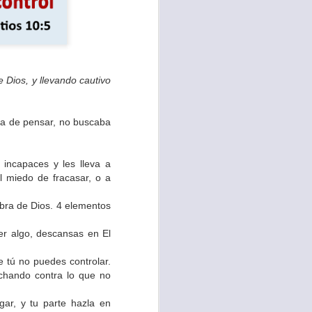
 Dios, y llevando cautivo
era de pensar, no buscaba
 incapaces y les lleva a
l miedo de fracasar, o a
bra de Dios. 4 elementos
stimación, pero es
cer algo, descansas en El
alta de valor para
están derribadas,
 tú no puedes controlar.
 anticipadamente.
uchando contra lo que no
 ¡Ten valor, no te
gar, y tu parte hazla en