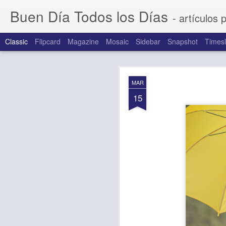
Buen Día Todos los Días
- artículos 
Classic
Flipcard
Magazine
Mosaic
Sidebar
Snapshot
Timesl
AUG
MAR
5
15