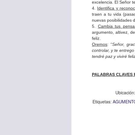
excelencia. El Señor te
desanimes!, ¡Sí, t
4.
Identifica y recono
declara con énfasi
traen a tu vida (pasa
el desánimo lo lle
nuevas posibilidades de
5.
Cambia tus pensa
en el Señor”.
argumento, altivez, de
feliz.
Como cristianos, 
Oremos
: “
Señor, gra
va a actuar a nue
controlar, y te entreg
seguir adelante. 
tendré paz y viviré fe
parte de tu vida en
la certeza de que e
PALABRAS CLAVES 
Deja ya de lament
pensamientos por l
Ubicación
soy tu ayudador”.
Etiquetas:
AGUMENT
Verás cómo la respu
y el temor desapar
Oremos:
“Señor, h